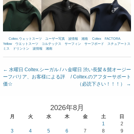
Coltex.ウェットスーツ
、
ユーザー写真
、
波情報 湘南
、
Coltex
、
FACTORA.
、
Yellow
、
ウエットスーツ
、
コルテックス
、
サーフィン
、
サーフボード
、
スチュアートス
ミス
、
ドリントン
、
波情報 湘南
投
←
水曜日 Coltex.シーガル / ハ
金曜日 渋い長髪＆髭オージー
ーフバリア、お客様による評
/ Coltex.のアフターサポート
稿
価☆
（必読下さい！！！）
→
ナ
ビ
ゲ
2026年8月
ー
月
火
水
木
金
土
日
シ
1
2
ョ
3
4
5
6
7
8
9