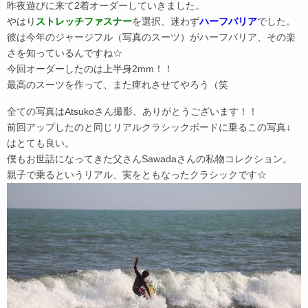
昨夜遊びに来て2着オーダーしていきました。
やはり
ストレッチファスナー
を選択、迷わず
ハーフバリア
でした。
彼は今年のジャージフル（写真のスーツ）がハーフバリア、その楽
さを知っているんですね☆
今回オーダーしたのは上半身2mm！！
最高のスーツを作って、また痺れさせてやろう（笑
全ての写真はAtsukoさん撮影、ありがとうございます！！
前回アップしたのと同じリアルクラシックボードに乗るこの写真↓
はとても良い。
僕もお世話になってきた父さんSawadaさんの私物コレクション。
親子で乗るというリアル、実をともなったクラシックです☆