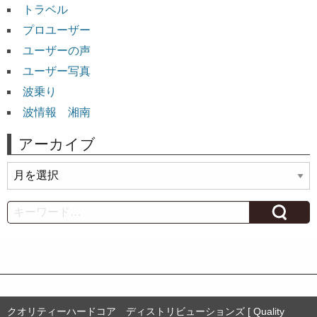
トラベル
プロユーザー
ユーザーの声
ユーザー写真
波乗り
波情報 湘南
アーカイブ
ア
ー
カ
Search
イ
ブ
クオリティーハードコア ディストリビューションズ [ Quality