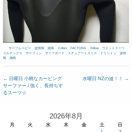
サーフムービー
、
波情報 湘南
、
Coltex
、
FACTORA.
、
Yellow
、
ウエットスーツ
、
コルテックス
、
サーフィン
、
サーフボード
、
スチュアートスミス
、
ドリントン
、
波情
報 湘南
投
←
日曜日 小柄なカービング
水曜日 NZの波！！
→
サーファー / 強く、長持ちす
稿
るスーツ☆
ナ
ビ
ゲ
2026年8月
ー
月
火
水
木
金
土
日
シ
1
2