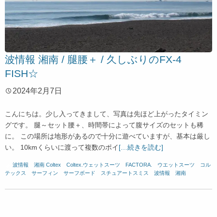
波情報 湘南 / 腿腰＋ / 久しぶりのFX-4
FISH☆
2024年2月7日
こんにちは。少し入ってきまして、写真は先ほど上がったタイミン
グです。 腿～セット腰＋、時間帯によって腹サイズのセットも稀
に。 この場所は地形があるので十分に遊べていますが、基本は厳し
い。 10kmくらいに渡って複数のポイ
[…続きを読む]
波情報 湘南
Coltex
、
Coltex.ウェットスーツ
、
FACTORA.
、
ウエットスーツ
、
コル
テックス
、
サーフィン
、
サーフボード
、
スチュアートスミス
、
波情報 湘南