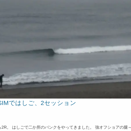
/ SIMではしご、2セッション
2R。 はしごで二か所のバンクをやってきました。 強オフショアの腿