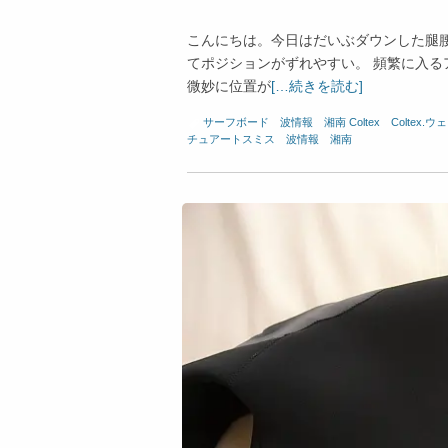
こんにちは。今日はだいぶダウンした腿
てポジションがずれやすい。 頻繁に入
微妙に位置が
[…続きを読む]
サーフボード
、
波情報 湘南
Coltex
、
Coltex.
チュアートスミス
、
波情報 湘南