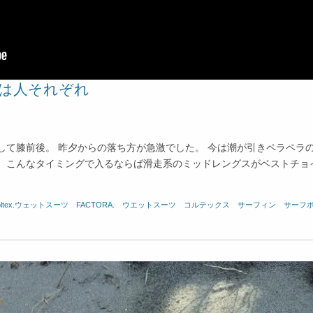
択は人それぞれ
て膝前後。 昨夕からの落ち方が急激でした。 今は潮が引きペラペラ
。 こんなタイミングで入るならば滑走系のミッドレングスがベストチョ
oltex.ウェットスーツ
、
FACTORA.
、
ウエットスーツ
、
コルテックス
、
サーフィン
、
サーフ