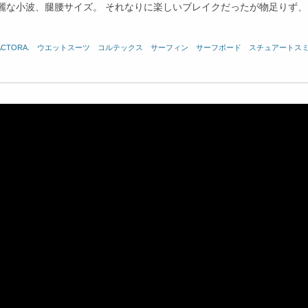
麗な小波、腿腰サイズ。 それなりに楽しいブレイクだったが物足りず、
ACTORA.
、
ウエットスーツ
、
コルテックス
、
サーフィン
、
サーフボード
、
スチュアートス