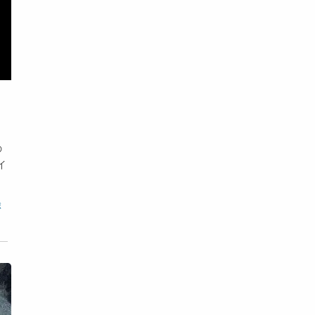
の
イ
ボ