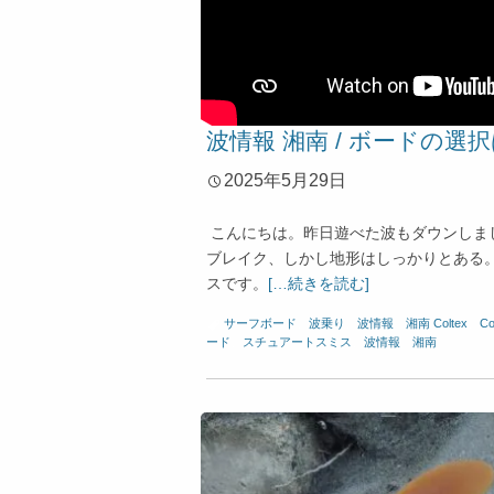
波情報 湘南 / ボードの選
2025年5月29日
こんにちは。昨日遊べた波もダウンしまし
ブレイク、しかし地形はしっかりとある
スです。
[…続きを読む]
サーフボード
、
波乗り
、
波情報 湘南
Coltex
、
C
ード
、
スチュアートスミス
、
波情報 湘南