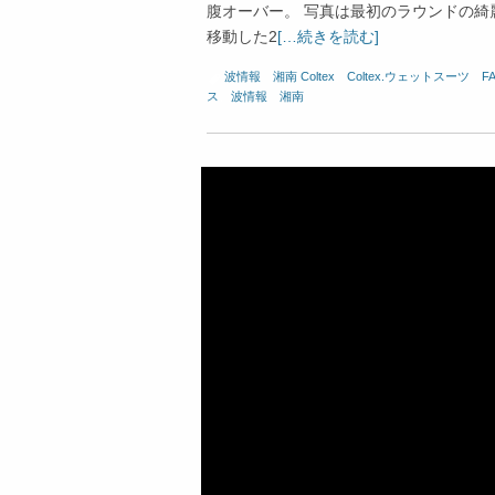
腹オーバー。 写真は最初のラウンドの綺
移動した2
[…続きを読む]
波情報 湘南
Coltex
、
Coltex.ウェットスーツ
、
F
ス
、
波情報 湘南