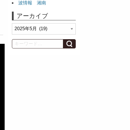
波情報 湘南
アーカイブ
ミ
ア
ー
カ
Search
イ
ブ