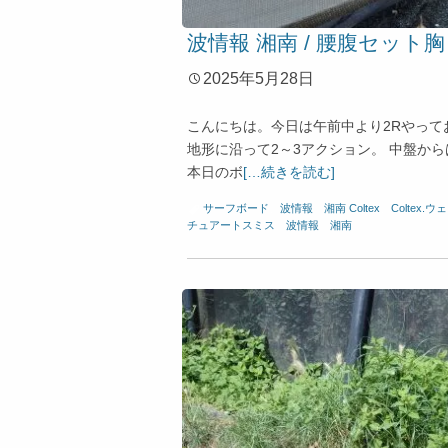
波情報 湘南 / 腰腹セット胸
2025年5月28日
こんにちは。今日は午前中より2Rやって
地形に沿って2～3アクション。 中盤か
本日のボ
[…続きを読む]
サーフボード
、
波情報 湘南
Coltex
、
Coltex.
チュアートスミス
、
波情報 湘南