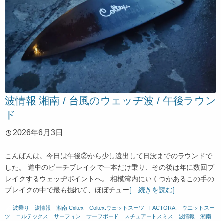
波情報 湘南 / 台風のウェッヂ波 / 午後ラウン
ド
2026年6月3日
こんばんは。今日は午後②から少し遠出して日没までのラウンドで
した。 道中のビーチブレイクで一本だけ乗り、その後は年に数回ブ
レイクするウェッヂポイントへ。 相模湾内にいくつかあるこの手の
ブレイクの中で最も掘れて、ほぼチュー
[…続きを読む]
波乗り
、
波情報 湘南
Coltex
、
Coltex.ウェットスーツ
、
FACTORA.
、
ウエットスー
ツ
、
コルテックス
、
サーフィン
、
サーフボード
、
スチュアートスミス
、
波情報 湘南