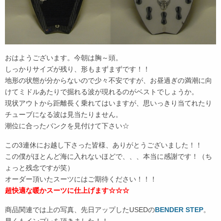
おはようございます。今朝は胸～頭。
しっかりサイズが残り、形もまずまずです！！
地形の状態が分からないので少々不安ですが、お昼過ぎの満潮に向
けてミドルあたりで掘れる波が現れるのがベストでしょうか。
現状アウトから距離長く乗れてはいますが、思いっきり当てれたり
チューブになる波は見当たりません。
潮位に合ったバンクを見付けて下さい☆
この3連休にお越し下さった皆様、ありがとうございました！！
この僕がほとんど海に入れないほどで、、、本当に感謝です！（ち
ょっと残念ですが笑）
オーダー頂いたスーツにはご期待ください！！！
超快適な暖かスーツに仕上げます☆☆☆
商品関連では上の写真、先日アップしたUSEDの
BENDER STEP
。