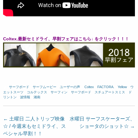
Coltex.最新セミドライ、早割フェアはこちら↓ をクリック！！！
サーフボード
、
サーフムービー
、
ユーザーの声
、
Coltex
、
FACTORA.
、
Yellow
、
ウ
エットスーツ
、
コルテックス
、
サーフィン
、
サーフボード
、
スチュアートスミス
、
ド
リントン
、
波情報 湘南
投
←
土曜日 二人トリップ映像
水曜日 サーフスケーターズ、
☆ / 今週末もセミドライ、ス
ショータのショット☆
→
稿
ペシャル早割！！
ナ