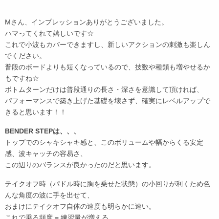
Mさん、インプレッションありがとうございました。
ハマってくれて嬉しいです☆
これで小波もカバーできますし、新しいアクションの刺激も楽しん
でください。
普段のボードよりも短くなっているので、技数や種類も増やせるか
もですね☆
ボトムターンだけは普段通りの長さ・深さを意識して頂ければ、
パフォーマンスで築き上げた基礎を壊さず、確実にレベルアップで
きると思います！！
BENDER STEPは、、、
トップでのシャキシャキ感と、このボリュームや幅からくる安定
感、波キャッチの容易さ、
この辺りのバランスが良かったのだと思います。
テイクオフ時（パドル時に胸を乗せた状態）の小回りが利くため色
んな角度の波に手を出せて、
おまけにテイクオフ自体の速度も明らかに速い。
これで乗る頻度 = 練習量が増える。