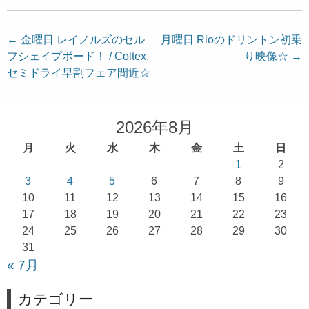
投
←
金曜日 レイノルズのセル
月曜日 Rioのドリントン初乗
フシェイプボード！ / Coltex.
り映像☆
→
稿
セミドライ早割フェア間近☆
ナ
ビ
ゲ
2026年8月
ー
月
火
水
木
金
土
日
シ
1
2
ョ
3
4
5
6
7
8
9
10
11
12
13
14
15
16
ン
17
18
19
20
21
22
23
24
25
26
27
28
29
30
31
« 7月
カテゴリー