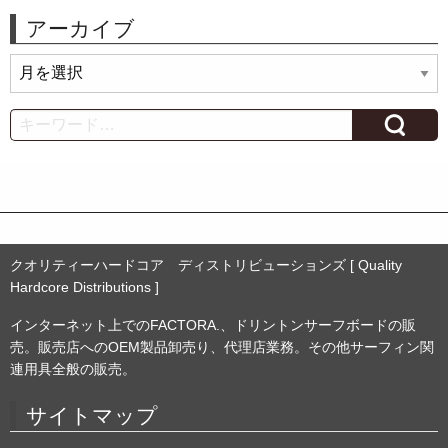
アーカイブ
ア
ー
カ
Search
イ
ブ
クオリティーハードコア ディストリビューションズ [ Quality
Hardcore Distributions ]
インターネット上でのFACTORA.、ドリントンサーフボードの販
売。販売店へのOEM製品卸売り、代理店業務。その他サーフィン関
連用具全般の販売。
サイトマップ