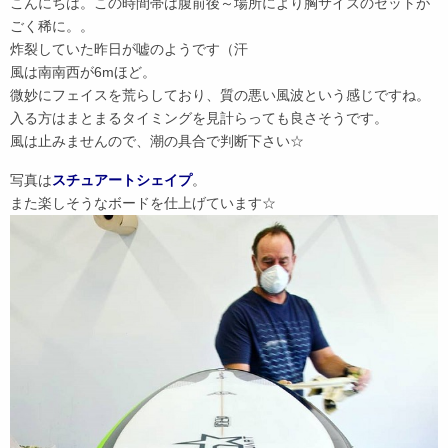
こんにちは。この時間帯は腹前後～場所により胸サイズのセットが
ごく稀に。。
炸裂していた昨日が嘘のようです（汗
風は南南西が6mほど。
微妙にフェイスを荒らしており、質の悪い風波という感じですね。
入る方はまとまるタイミングを見計らっても良さそうです。
風は止みませんので、潮の具合で判断下さい☆
写真は
スチュアートシェイプ
。
また楽しそうなボードを仕上げています☆