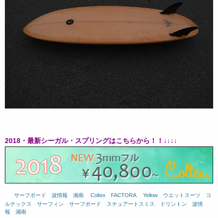
2018・最新シーガル・スプリングはこちらから！！↓↓↓↓
サーフボード
、
波情報 湘南
、
Coltex
、
FACTORA.
、
Yellow
、
ウエットスーツ
、
コ
ルテックス
、
サーフィン
、
サーフボード
、
スチュアートスミス
、
ドリントン
、
波情
報 湘南