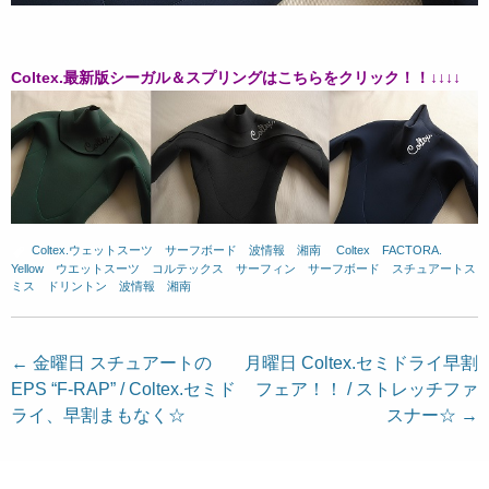
Coltex.最新版シーガル＆スプリングはこちらをクリック！！↓↓↓↓
Coltex.ウェットスーツ
、
サーフボード
、
波情報 湘南
、
Coltex
、
FACTORA.
、
Yellow
、
ウエットスーツ
、
コルテックス
、
サーフィン
、
サーフボード
、
スチュアートス
ミス
、
ドリントン
、
波情報 湘南
投
←
金曜日 スチュアートの
月曜日 Coltex.セミドライ早割
EPS “F-RAP” / Coltex.セミド
フェア！！ / ストレッチファ
稿
ライ、早割まもなく☆
スナー☆
→
ナ
ビ