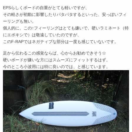
EPSらしくボードの自重がとても軽いですが、
その軽さが初動に影響したりパタパタするといった、安っぽいフィ
ーリングも無い。
個人的に、この↑フィーリングはとても嫌いで、硬いラミネート（特
にエポキシで）は敬遠していたのですが、
このF-RAPではネガティブな部分は一度も感じていないです。
足から伝わるこの感覚ならば、心からお勧めできそう☆
硬いボードが嫌いな方にはスムーズにフィットするはず。
今のところ小波用には特に良いのでは、と感じています。