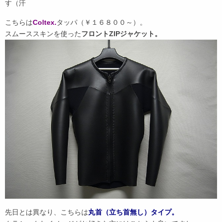
す（汗
こちらは
Coltex.
タッパ（￥１６８００～）。
スムーススキンを使った
フロントZIPジャケット。
先日とは異なり、こちらは
丸首（立ち首無し）タイプ。