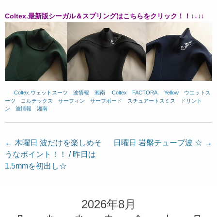
Coltex.最新版シーガル＆スプリングはこちらをクリック！！↓↓↓↓
Coltex.ウェットスーツ
、
波情報 湘南
、
Coltex
、
FACTORA.
、
Yellow
、
ウエットス
ーツ
、
コルテックス
、
サーフィン
、
サーフボード
、
スチュアートスミス
、
ドリント
ン
、
波情報 湘南
投
←
木曜日 波だけを楽しめそ
日曜日 岩盤チューブ波 ☆
→
うなポイント！！ / 昨日は
稿
1.5mmを初出し☆
ナ
ビ
ゲ
2026年8月
ー