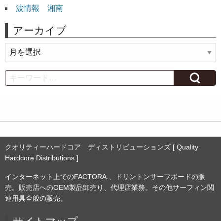
波情報 湘南
アーカイブ
ア
ー
カ
Search
イ
ブ
クオリティーハードコア ディストリビューションズ [ Quality
Hardcore Distributions ]
インターネット上でのFACTORA.、ドリントンサーフボードの販
売。販売店へのOEM製品卸売り、代理店業務。その他サーフィン関
連用具全般の販売。