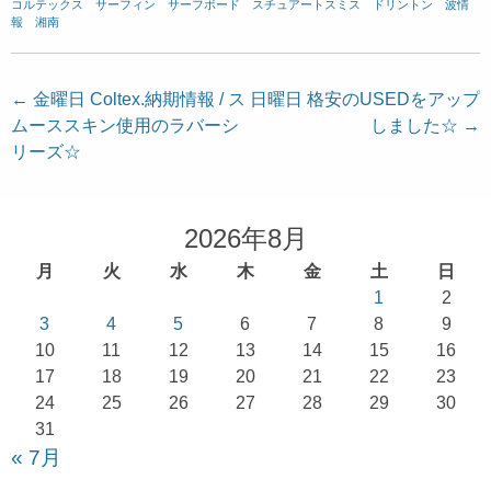
コルテックス
、
サーフィン
、
サーフボード
、
スチュアートスミス
、
ドリントン
、
波情
報 湘南
投
←
金曜日 Coltex.納期情報 / ス
日曜日 格安のUSEDをアップ
ムーススキン使用のラバーシ
しました☆
→
稿
リーズ☆
ナ
ビ
ゲ
2026年8月
ー
月
火
水
木
金
土
日
シ
1
2
ョ
3
4
5
6
7
8
9
10
11
12
13
14
15
16
ン
17
18
19
20
21
22
23
24
25
26
27
28
29
30
31
« 7月