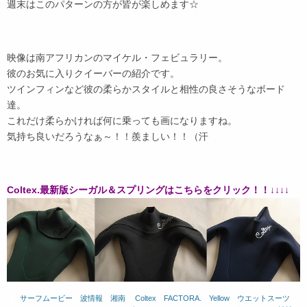
週末はこのパターンの方が皆が楽しめます☆
映像は南アフリカンのマイケル・フェビュラリー。
彼のお気に入りクイーバーの紹介です。
ツインフィンなど彼の柔らかスタイルと相性の良さそうなボード
達。
これだけ柔らかければ何に乗っても画になりますね。
気持ち良いだろうなぁ～！！羨ましい！！（汗
Coltex.最新版シーガル＆スプリングはこちらをクリック！！↓↓↓↓
サーフムービー
、
波情報 湘南
、
Coltex
、
FACTORA.
、
Yellow
、
ウエットスーツ
、