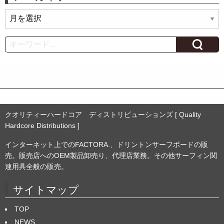
ア
ー
カ
Search
イ
ブ
クオリティーハードコア ディストリビューションズ [ Quality
Hardcore Distributions ]
インターネット上でのFACTORA.、ドリントンサーフボードの販
売。販売店へのOEM製品卸売り、代理店業務。その他サーフィン関
連用具全般の販売。
サイトマップ
TOP
NEWS