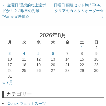
投
←
金曜日 理想的な上達ボー
日曜日 腰腹セット胸 / FX-4、
ドか！？ / 昨日の先輩
クリアのカスタムオーダー☆
稿
“Pantera”映像☆
→
ナ
ビ
ゲ
2026年8月
ー
月
火
水
木
金
土
日
シ
1
2
ョ
3
4
5
6
7
8
9
10
11
12
13
14
15
16
ン
17
18
19
20
21
22
23
24
25
26
27
28
29
30
31
« 7月
カテゴリー
Coltex.ウェットスーツ