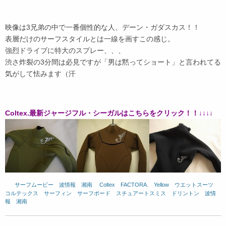
映像は3兄弟の中で一番個性的な人、デーン・ガダスカス！！
表層だけのサーフスタイルとは一線を画すこの感じ。
強烈ドライブに特大のスプレー、、、
渋さ炸裂の3分間は必見ですが「男は黙ってショート」と言われてる
気がして怯みます（汗
Coltex.最新ジャージフル・シーガルはこちらをクリック！！↓↓↓↓
サーフムービー
、
波情報 湘南
、
Coltex
、
FACTORA.
、
Yellow
、
ウエットスーツ
、
コルテックス
、
サーフィン
、
サーフボード
、
スチュアートスミス
、
ドリントン
、
波情
報 湘南