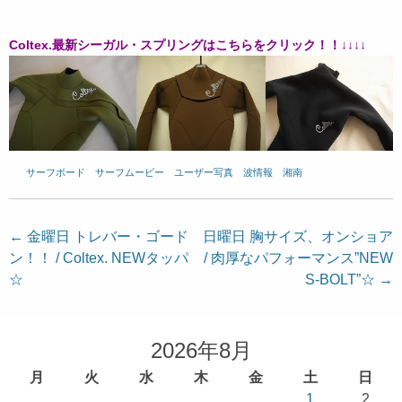
Coltex.最新シーガル・スプリングはこちらをクリック！！↓↓↓↓
サーフボード
、
サーフムービー
、
ユーザー写真
、
波情報 湘南
投
←
金曜日 トレバー・ゴード
日曜日 胸サイズ、オンショア
ン！！ / Coltex. NEWタッパ
/ 肉厚なパフォーマンス”NEW
稿
☆
S-BOLT”☆
→
ナ
ビ
ゲ
2026年8月
ー
月
火
水
木
金
土
日
シ
1
2