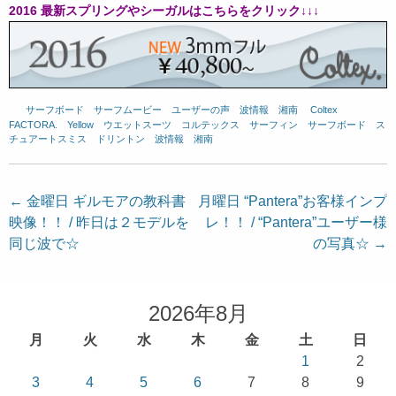
2016 最新スプリングやシーガルはこちらをクリック↓↓↓
サーフボード
、
サーフムービー
、
ユーザーの声
、
波情報 湘南
、
Coltex
、
FACTORA.
、
Yellow
、
ウエットスーツ
、
コルテックス
、
サーフィン
、
サーフボード
、
ス
チュアートスミス
、
ドリントン
、
波情報 湘南
投
←
金曜日 ギルモアの教科書
月曜日 “Pantera”お客様インプ
映像！！ / 昨日は２モデルを
レ！！ / “Pantera”ユーザー様
稿
同じ波で☆
の写真☆
→
ナ
ビ
ゲ
2026年8月
ー
月
火
水
木
金
土
日
シ
1
2
ョ
3
4
5
6
7
8
9