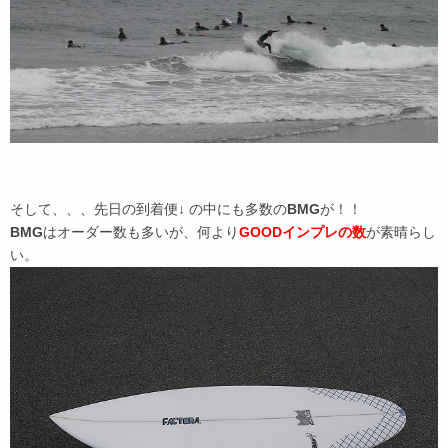
そして、、、先日の到着便↓ の中にも多数の
BMG
が！！
BMG
はオーダー数も多いが、何より
GOODインプレの数
が素晴らし
い。