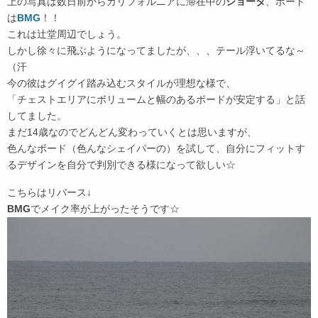
上の写真は数日前からカリフォルニアに滞在中の
ショータ
、ボード
は
BMG
！！
これは辻堂周辺でしょう。
しかし徐々に飛ぶようになってましたが、、、テール浮いてるな～
（汗
今の彼はグイグイ踏み込むスタイルが理想な様で、
「チェストエリアにボリュームと幅のあるボードが安定する」と話
してました。
まだ14歳なのでどんどん変わっていくとは思いますが、
色んなボード（色んなシェイパーの）を試して、自分にフィットす
るデザインを自分で判別できる様になって欲しい☆
こちらはリバース↓
BMG
でメイク率が上がったそうです☆