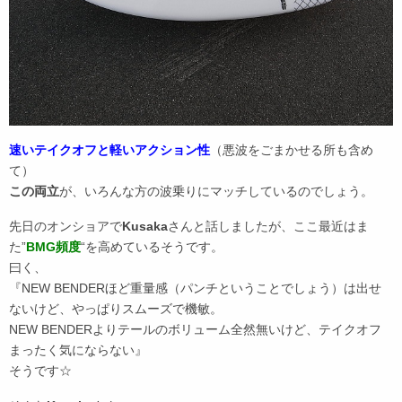
速いテイクオフと軽いアクション性
（悪波をごまかせる所も含め
て）
この両立
が、いろんな方の波乗りにマッチしているのでしょう。
先日のオンショアで
Kusaka
さんと話しましたが、ここ最近はま
た”
BMG頻度
“を高めているそうです。
曰く、
『NEW BENDERほど重量感（パンチということでしょう）は出せ
ないけど、やっぱりスムーズで機敏。
NEW BENDERよりテールのボリューム全然無いけど、テイクオフ
まったく気にならない』
そうです☆