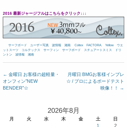
2016 最新ジャージフルはこちらをクリック↓↓↓
サーフボード
、
ユーザー写真
、
波情報 湘南
、
Coltex
、
FACTORA.
、
Yellow
、
ウエ
ットスーツ
、
コルテックス
、
サーフィン
、
サーフボード
、
スチュアートスミス
、
ドリ
ントン
、
波情報 湘南
投
←
金曜日 お客様の超軽量・
月曜日 BMGお客様インプレ
オンフィン”NEW
☆ / プロによるボードテスト
稿
BENDER”☆
映像！！
→
ナ
ビ
ゲ
2026年8月
ー
月
火
水
木
金
土
日
シ
1
2