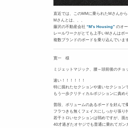
直近では、このMMに乗られたMさんか
Mさんとは、、、
藤沢の不動産会社
“M’s Housing”
のオー
レールワークがとても上手いMさんはボ
複数ブランドのボードを乗り込んでいま
寛一 様
ミジェットマジック、腰～頭前後のチョ
速い！！！！！！
特に掘れたセクションや速いセクション
もう一歩クリティカルポジションに責め
普段、ボリュームのあるボードを好んで
フラつきも無くフェイスにしっかり張り
若干トロいセクションは弱めですが、面
40才過ぎたオヤジでも普通に乗れてガン