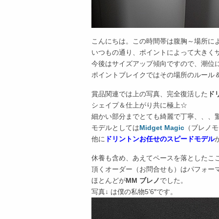
こんにちは。この時間帯は腹胸～場所に
いつもの通り、ポイントによって大きく
今後はサイズアップ傾向ですので、潮位
ポイントブレイクではその場所のルール
賞品関連では上の写真、完全復活した
ド
シェイプ＆仕上がり共に極上☆
細かい部分までとても綺麗で丁寧、、、
モデルとしては
Midget Magic
（ブレノモ
他に
ドリントンお任せのスピードモデル
休養も含め、あえてペースを落としたこ
頂くオーダー（お問合せも）はパフォー
ほとんどが
MM ブレノ
でした。
写真↓ は僕の私物5’6″です。