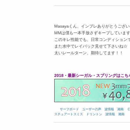
Masayaくん、インプレありがとうござ
MMは僕も一本手放さずキープしていま
このキレ性能でも、日常コンディション
また水中でレイバック見せて下さいね☆
太いレールターン、期待してます！！
2018・最新シーガル・スプリングはこちら
サーフボード
、
ユーザーの声
、
波情報 湘南
、
C
スチュアートスミス
、
ドリントン
、
波情報 湘南