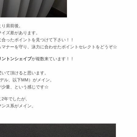
より肩前後。
サイズ差があります。
に合ったポイントを見つけて下さい！！
＆マナーを守り、泳力に合わせたポイントセレクトをどうぞ☆
リントンシェイプ
が複数来ています！！
驚いて頂けると思います。
デル、以下MM）がメイン。
が少量、という感じです☆
こ2年でしたが、
マンス系がメイン。