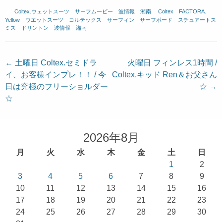
Coltex.ウェットスーツ
、
サーフムービー
、
波情報 湘南
、
Coltex
、
FACTORA.
、
Yellow
、
ウエットスーツ
、
コルテックス
、
サーフィン
、
サーフボード
、
スチュアートス
ミス
、
ドリントン
、
波情報 湘南
投
←
土曜日 Coltex.セミドラ
火曜日 フィンレス1時間 /
イ、お客様インプレ！！ / 今
Coltex.キッド Ren＆お父さん
稿
日は究極のフリーショルダー
☆
→
ナ
☆
ビ
ゲ
ー
2026年8月
シ
月
火
水
木
金
土
日
ョ
1
2
3
4
5
6
7
8
9
ン
10
11
12
13
14
15
16
17
18
19
20
21
22
23
24
25
26
27
28
29
30