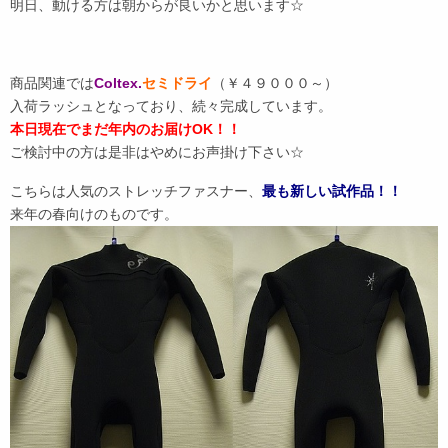
明日、動ける方は朝からが良いかと思います☆
商品関連では
Coltex.
セミドライ
（￥４９０００～）
入荷ラッシュとなっており、続々完成しています。
本日現在でまだ年内のお届けOK！！
ご検討中の方は是非はやめにお声掛け下さい☆
こちらは人気のストレッチファスナー、
最も新しい試作品！！
来年の春向けのものです。