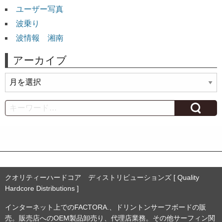
ユーザー写真
波乗り
波情報 湘南
アーカイブ
ア
ー
カ
Search
イ
ブ
クオリティーハードコア ディストリビューションズ [ Quality
Hardcore Distributions ]
インターネット上でのFACTORA.、ドリントンサーフボードの販
売。販売店へのOEM製品卸売り、代理店業務。その他サーフィン関