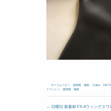
サーフムービー
、
波情報 湘南
、
Coltex
、
FACT
ドリントン
、
波情報 湘南
投
←
日曜日 新素材 FX-4ウィングス