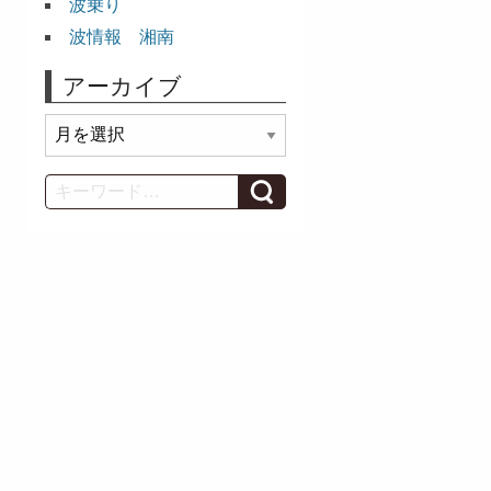
波乗り
波情報 湘南
アーカイブ
ア
ー
カ
Search
イ
ブ