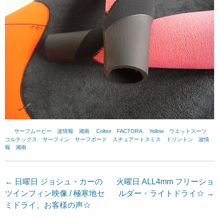
サーフムービー
、
波情報 湘南
、
Coltex
、
FACTORA.
、
Yellow
、
ウエットスーツ
、
コルテックス
、
サーフィン
、
サーフボード
、
スチュアートスミス
、
ドリントン
、
波情
報 湘南
投
←
日曜日 ジョシュ・カーの
火曜日 ALL4mm フリーショ
ツインフィン映像 / 極寒地セ
ルダー・ライトドライ☆
→
稿
ミドライ、お客様の声☆
ナ