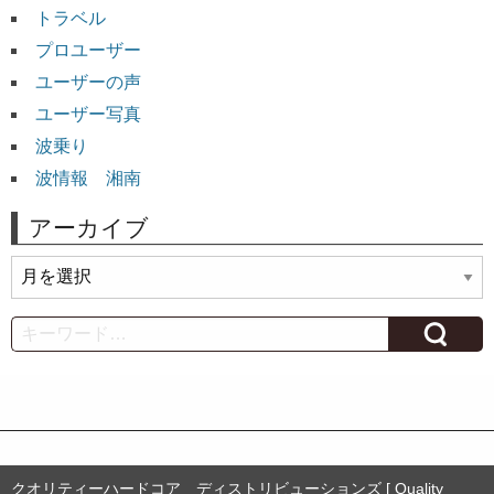
トラベル
プロユーザー
ユーザーの声
ユーザー写真
波乗り
波情報 湘南
アーカイブ
ア
ー
カ
Search
イ
ブ
クオリティーハードコア ディストリビューションズ [ Quality