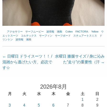
アクセサリー
、
サーフムービー
、
波情報 湘南
、
Coltex
、
FACTORA.
、
Yellow
、
ウ
エットスーツ
、
コルテックス
、
サーフィン
、
サーフボード
、
スチュアートスミス
、
ド
リントン
、
波情報 湘南
投
←
日曜日 ドライスーツ！！ /
水曜日 膝腿サイズ / 身に沁み
混雑から逃げたい方、必読で
た”走り”の重要性（汗
→
稿
す☆
ナ
ビ
ゲ
2026年8月
ー
月
火
水
木
金
土
日
シ
1
2
ョ
3
4
5
6
7
8
9