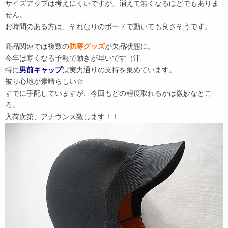
サイズアップは考えにくいですが、消えて無くなるほどでもありま
せん。
お時間のある方は、それなりのボードで動いても良さそうです。
商品関連では複数の
防寒グッズ
が欠品状態に。
今年は寒くなる予報で動きが早いです（汗
特に
男前キャップ
は実力通りの支持を集めています。
被り心地が素晴らしい☆
すでに手配していますが、今回もどの程度取れるかは微妙なとこ
ろ。
入荷次第、アナウンス致します！！