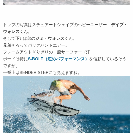
トップの写真はスチュアートシェイプのヘビーユーザー、
デイブ・
ウォレス
くん。
そして下↓ は弟の
ジミ・ウォレス
くん。
兄弟そろってバックハンドエアー。
フレームアウトぎりぎりの一般サーファー（汗
ボードは特に
S-BOLT（短めパフォーマンス）
を信頼しているそう
ですが、
一番上はBENDER STEPにも見えますね。