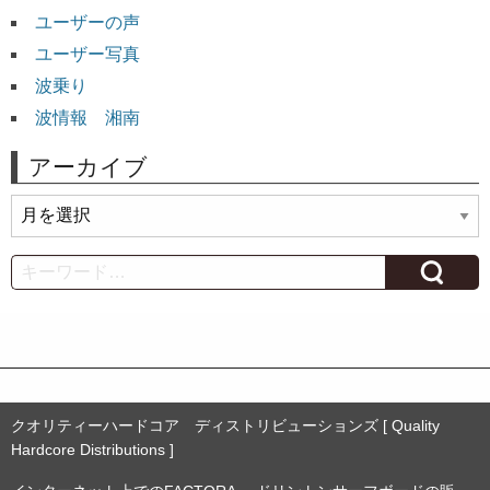
ユーザーの声
ユーザー写真
波乗り
波情報 湘南
アーカイブ
ア
ー
カ
Search
イ
ブ
クオリティーハードコア ディストリビューションズ [ Quality
Hardcore Distributions ]