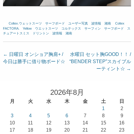
Coltex.ウェットスーツ
、
サーフボード
、
ユーザー写真
、
波情報 湘南
、
Coltex
、
FACTORA.
、
Yellow
、
ウエットスーツ
、
コルテックス
、
サーフィン
、
サーフボード
、
ス
チュアートスミス
、
ドリントン
、
波情報 湘南
投
←
日曜日 オンショア胸肩+ /
水曜日 セット胸GOOD！！ /
今日は勝手に借り物ボード☆
“BENDER STEP”スカイブル
稿
ーティント☆
→
ナ
ビ
ゲ
2026年8月
ー
月
火
水
木
金
土
日
シ
1
2
ョ
3
4
5
6
7
8
9
10
11
12
13
14
15
16
ン
17
18
19
20
21
22
23