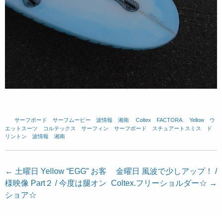
サーフボード
、
サーフムービー
、
波情報 湘南
、
Coltex
、
FACTORA.
、
Yellow
、
ウ
エットスーツ
、
コルテックス
、
サーフィン
、
サーフボード
、
スチュアートスミス
、
ド
リントン
、
波情報 湘南
投
←
土曜日 Yellow “EGG” お客
金曜日 風波で少しアップ！ /
様映像 Part２ / 今度は腿オン
Coltex.フリーショルダー☆
→
稿
ショア☆
ナ
ビ