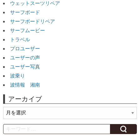
ウェットスーツリペア
サーフボード
サーフボードリペア
サーフムービー
トラベル
プロユーザー
ユーザーの声
ユーザー写真
波乗り
波情報 湘南
アーカイブ
ア
ー
カ
Search
イ