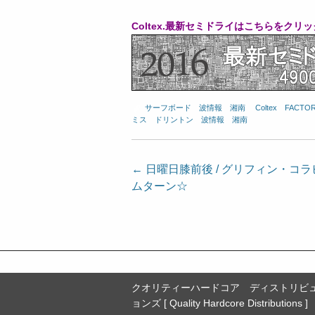
Coltex.最新セミドライはこちらをクリッ
サーフボード
、
波情報 湘南
、
Coltex
、
FACTOR
ミス
、
ドリントン
、
波情報 湘南
投
←
日曜日膝前後 / グリフィン・コ
ムターン☆
稿
ナ
ビ
ゲ
ー
クオリティーハードコア ディストリビ
シ
ョンズ [ Quality Hardcore Distributions ]
ョ