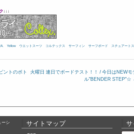
ク
↓↓↓
A.
、
Yellow
、
ウエットスーツ
、
コルテックス
、
サーフィン
、
サーフボード
、
スチュアート
ラピントのボト
火曜日 連日でボードテスト！！ / 今日はNEWモ
ル”BENDER STEP”☆
ューシ
サイトマップ
サ