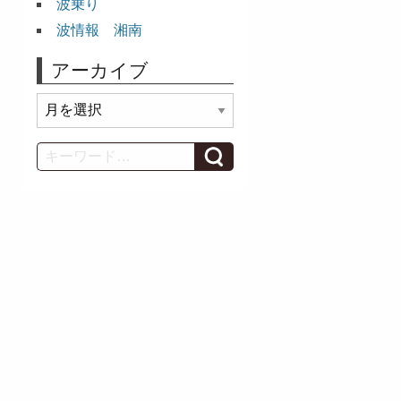
波乗り
波情報 湘南
アーカイブ
ア
ー
カ
Search
イ
ブ