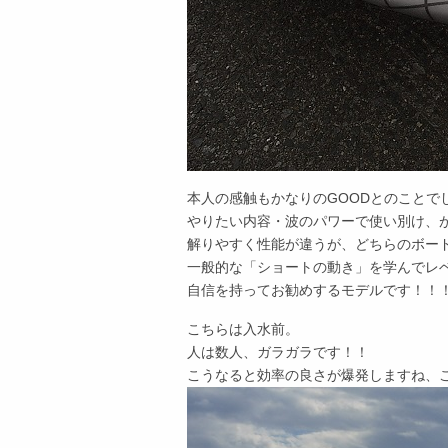
本人の感触もかなりのGOODとのことでし
やりたい内容・波のパワーで使い別け、
解りやすく性能が違うが、どちらのボー
一般的な「ショートの動き」を学んでレ
自信を持ってお勧めするモデルです！！
こちらは入水前。
人は数人、ガラガラです！！
こうなると効率の良さが爆発しますね、