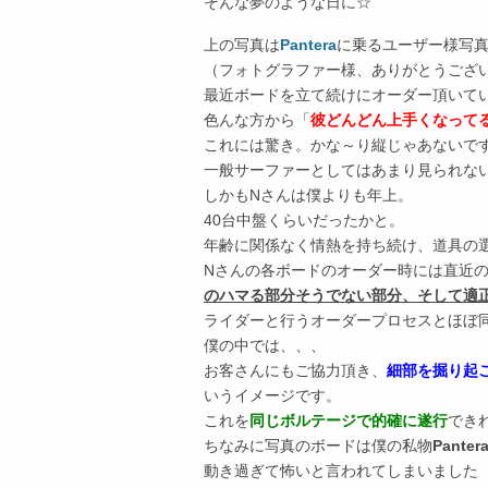
そんな夢のような日に☆
上の写真は
Pantera
に乗るユーザー様写
（フォトグラファー様、ありがとうござ
最近ボードを立て続けにオーダー頂いて
色んな方から「
彼どんどん上手くなって
これには驚き。かな～り縦じゃあないで
一般サーファーとしてはあまり見られな
しかもNさんは僕よりも年上。
40台中盤くらいだったかと。
年齢に関係なく情熱を持ち続け、道具の
Nさんの各ボードのオーダー時には直近
のハマる部分そうでない部分、そして適
ライダーと行うオーダープロセスとほぼ
僕の中では、、、
お客さんにもご協力頂き、
細部を掘り起
いうイメージです。
これを
同じボルテージで的確に遂行
でき
ちなみに写真のボードは僕の私物
Pantera
動き過ぎて怖いと言われてしまいました