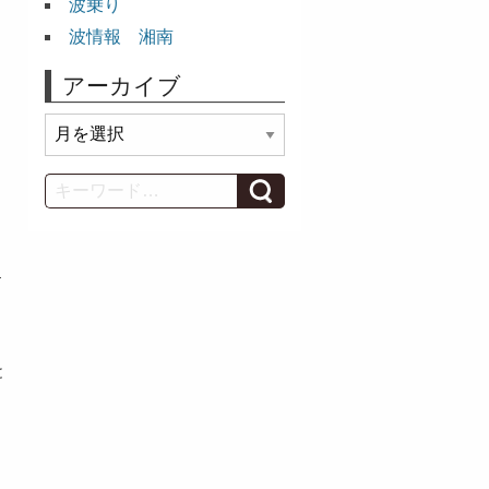
波乗り
波情報 湘南
アーカイブ
ア
ー
カ
Search
イ
ブ
ド
と