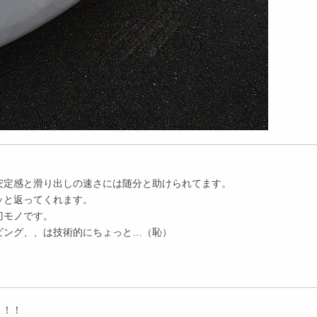
安定感と滑り出しの速さには随分と助けられてます。
ッと返ってくれます。
刀モノです。
ビング、、は技術的にちょっと…（恥）
！！！