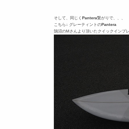
そして、同じく
Pantera
繋がりで、、、
こちら↓ グレーティントの
Pantera
鵠沼のMさんより頂いたクイックインプ