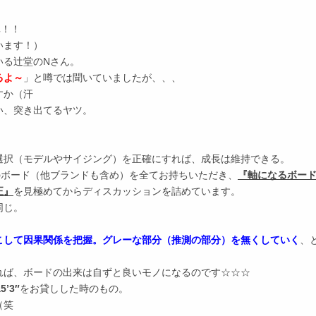
真！！
います！）
いる辻堂のNさん。
るよ～
」と噂では聞いていましたが、、、
すか（汗
い、突き出てるヤツ。
選択（モデルやサイジング）を正確にすれば、成長は維持できる。
のボード（他ブランドも含め）を全てお持ちいただき、
『軸になるボー
正』
を見極めてからディスカッションを詰めています。
同じ。
こして因果関係を把握。グレーな部分（推測の部分）を無くしていく
、
れば、ボードの出来は自ずと良いモノになるのです☆☆☆
5’3″
をお貸しした時のもの。
（笑