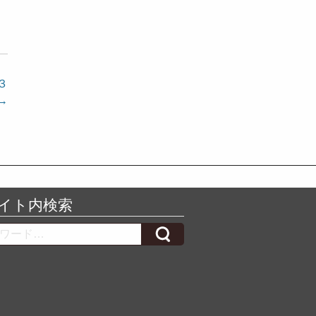
ト
３
→
イト内検索
h