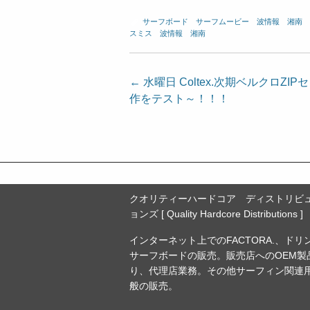
サーフボード
、
サーフムービー
、
波情報 湘南
スミス
、
波情報 湘南
投
←
水曜日 Coltex.次期ベルクロZI
作をテスト～！！！
稿
ナ
ビ
ゲ
ー
クオリティーハードコア ディストリビ
シ
ョンズ [ Quality Hardcore Distributions ]
ョ
インターネット上でのFACTORA.、ドリ
ン
サーフボードの販売。販売店へのOEM製
り、代理店業務。その他サーフィン関連
般の販売。