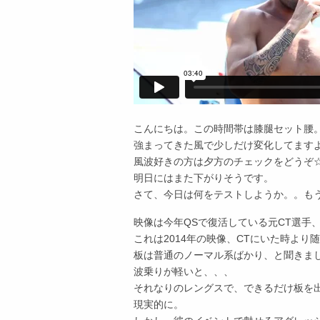
こんにちは。この時間帯は膝腿セット腰
強まってきた風で少しだけ変化してます
風波好きの方は夕方のチェックをどうぞ
明日にはまた下がりそうです。
さて、今日は何をテストしようか。。も
映像は今年QSで復活している元CT選手
これは2014年の映像、CTにいた時よ
板は普通のノーマル系ばかり、と聞きま
波乗りが軽いと、、、
それなりのレングスで、できるだけ板を
現実的に。