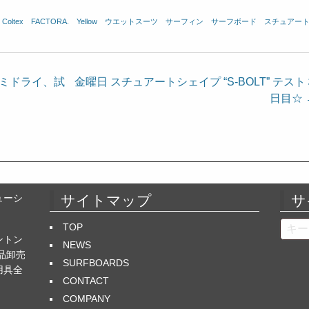
、
Coltex
、
FACTORA.
、
Yellow
、
ウエットスーツ
、
サーフィン
、
サーフボード
、
スチュアー
Pセミドライ、試
金曜日 スチュアートシェイプ “S-BOLT” テスト
日目☆
ューシ
サイトマップ
サ
Searc
TOP
ントン
NEWS
品卸売
SURFBOARDS
用具全
CONTACT
COMPANY