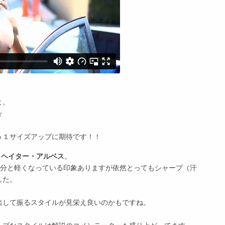
。
よ。
☆
う１サイズアップに期待です！！
、
ヘイター・アルベス
。
り随分と軽くなっている印象ありますが依然とってもシャープ（汗
した。
出して振るスタイルが見栄え良いのかもですね。