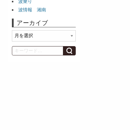
波乗り
波情報 湘南
アーカイブ
ア
ー
カ
Search
イ
ブ