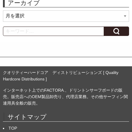
アーカイブ
ア
ー
カ
Search
イ
ブ
クオリティーハードコア ディストリビューションズ [ Quality
Hardcore Distributions ]
インターネット上でのFACTORA.、ドリントンサーフボードの販
売。販売店へのOEM製品卸売り、代理店業務。その他サーフィン関
連用具全般の販売。
サイトマップ
TOP