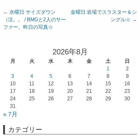
投
←
水曜日 サイズダウン
金曜日 岩場でスラスター＆シ
（泣。。 / BMGと2人のサー
ングル☆
→
稿
ファー、昨日の写真☆
ナ
ビ
ゲ
2026年8月
ー
月
火
水
木
金
土
日
シ
1
2
ョ
3
4
5
6
7
8
9
10
11
12
13
14
15
16
ン
17
18
19
20
21
22
23
24
25
26
27
28
29
30
31
« 7月
カテゴリー