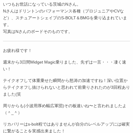
いつもお世話になっている茨城のNさん。
Nさんはドリントンのパフォーマンス各種（プロジュニアやCVな
ど）、スチュアートシェイプのS-BOLT＆BMGを乗り込まれていま
す。
写真はNさんのボードそのものです。
お疲れ様です！
週末から3日間Midget Magic乗りました、先ずは一言・・・凄く速
い！
テイクオフして体重乗せた瞬間から怒涛の加速ですね！深い位置か
らテイクオフし抜けられないと思われて前乗りされたのが3回程あり
ました(笑
周りからも(小波用厚め幅広軍団)その板速いね〜と言われましたよ
（＾_＾）
リカバリーはs-bolt程ではありませんが自分のレベルアップには確実
に繋がることを実感出来ました！