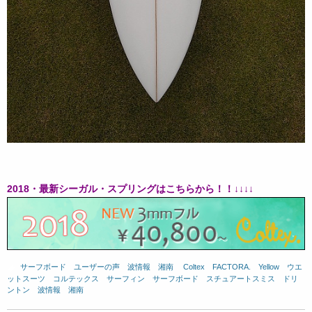
2018・最新シーガル・スプリングはこちらから！！↓↓↓↓
サーフボード
、
ユーザーの声
、
波情報 湘南
、
Coltex
、
FACTORA.
、
Yellow
、
ウエ
ットスーツ
、
コルテックス
、
サーフィン
、
サーフボード
、
スチュアートスミス
、
ドリ
ントン
、
波情報 湘南