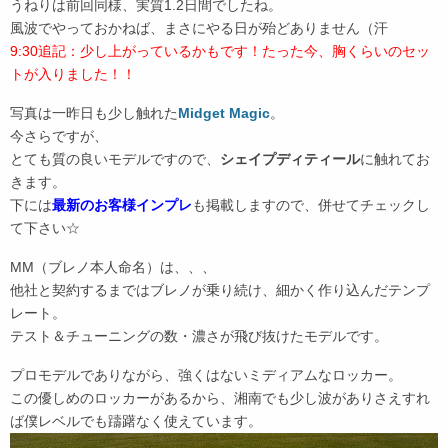
うねりは前回同様、実質1.2日間でしたね。
風波でやっておかねば、まさにやる日が殆どありません（汗
9:30追記：少し上がっているかもです！たった今、胸くらいのセッ
トが入りました！！
写真は一昨日も少し触れた
Midget Magic
。
今さらですが、
とても質の良いモデルですので、
シェイプディティール
に触れてお
きます。
下には
最新のお客様インプレ
も掲載しますので、併せてチェックし
て下さい☆
MM（ブレノ本人命名）は、、、
他社と契約するまではブレノが乗り続け、細かく作り込んだテンプ
レート。
テスト＆チューニングの数・濃さが飛び抜けたモデルです。
プロモデルでありながら、強くはないミディアムなロッカー。
この優しめのロッカーがあるから、湘南でも少し波がありさえすれ
ば僕レベルでも躊躇なく使えています。