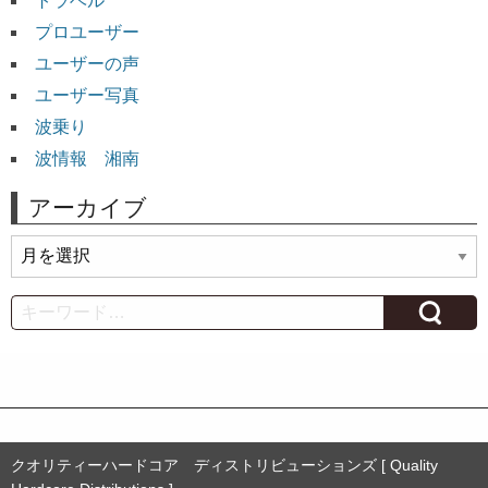
トラベル
プロユーザー
ユーザーの声
ユーザー写真
波乗り
波情報 湘南
アーカイブ
ア
ー
カ
Search
イ
ブ
クオリティーハードコア ディストリビューションズ [ Quality