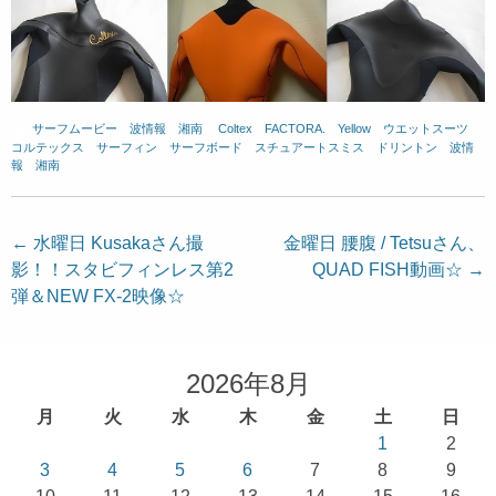
サーフムービー
、
波情報 湘南
、
Coltex
、
FACTORA.
、
Yellow
、
ウエットスーツ
、
コルテックス
、
サーフィン
、
サーフボード
、
スチュアートスミス
、
ドリントン
、
波情
報 湘南
投
←
水曜日 Kusakaさん撮
金曜日 腰腹 / Tetsuさん、
影！！スタビフィンレス第2
QUAD FISH動画☆
→
稿
弾＆NEW FX-2映像☆
ナ
ビ
ゲ
2026年8月
ー
月
火
水
木
金
土
日
シ
1
2
ョ
3
4
5
6
7
8
9