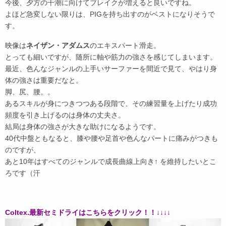
今後、夕方の干潮に向けてブレイクが増えると良いですね。
よほど急変しない限りは、PIGを持ち出すのがベストになりそうで
す。
映像は
ネイザン・アダムス
のエキスパート滑走。
とっても細いですが、随所に軸や筋力の強さを感じてしまいます。
最近、色んなジャンルの上手いサーファーを間近で見て、やはり身
体の強さは重要だなと。
脚、尻、腰。。
あるスキルが身につきつつある段階で、その練習量を上げたり成功
頻度を引き上げるのは身体の丈夫さ。
結局は身体の強さが大きな助けになるようです。
40代中盤ともなると、膝や腰や足首や色んなパートに痛みがつきも
のですが、
あと10年はすべてのジャンルで成長曲線上向き↑ を維持したいとこ
ろです（汗
Coltex.最新セミドライはこちらをクリック！！↓↓↓↓