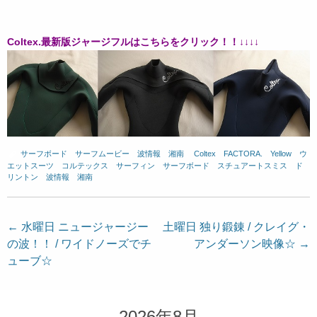
Coltex.最新版ジャージフルはこちらをクリック！！↓↓↓↓
サーフボード
、
サーフムービー
、
波情報 湘南
、
Coltex
、
FACTORA.
、
Yellow
、
ウ
エットスーツ
、
コルテックス
、
サーフィン
、
サーフボード
、
スチュアートスミス
、
ド
リントン
、
波情報 湘南
投
←
水曜日 ニュージャージー
土曜日 独り鍛錬 / クレイグ・
の波！！ / ワイドノーズでチ
アンダーソン映像☆
→
稿
ューブ☆
ナ
ビ
ゲ
2026年8月