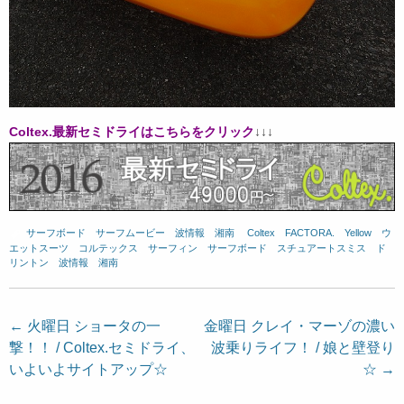
Coltex.最新セミドライはこちらをクリック
↓↓↓
サーフボード
、
サーフムービー
、
波情報 湘南
、
Coltex
、
FACTORA.
、
Yellow
、
ウ
エットスーツ
、
コルテックス
、
サーフィン
、
サーフボード
、
スチュアートスミス
、
ド
リントン
、
波情報 湘南
投
←
火曜日 ショータの一
金曜日 クレイ・マーゾの濃い
撃！！ / Coltex.セミドライ、
波乗りライフ！ / 娘と壁登り
稿
いよいよサイトアップ☆
☆
→
ナ