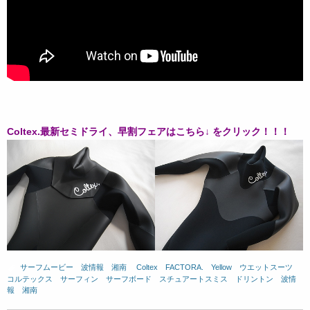
Coltex.最新セミドライ、早割フェアはこちら↓ をクリック！！！
サーフムービー
、
波情報 湘南
、
Coltex
、
FACTORA.
、
Yellow
、
ウエットスーツ
、
コルテックス
、
サーフィン
、
サーフボード
、
スチュアートスミス
、
ドリントン
、
波情
報 湘南