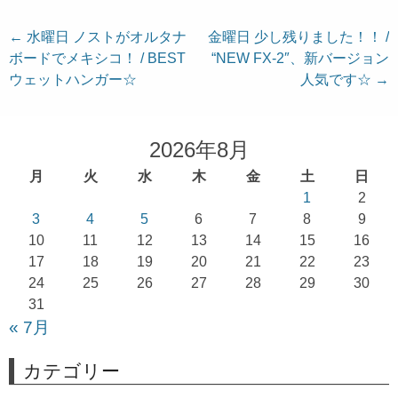
投
←
水曜日 ノストがオルタナ
金曜日 少し残りました！！ /
ボードでメキシコ！ / BEST
“NEW FX-2″、新バージョン
稿
ウェットハンガー☆
人気です☆
→
ナ
ビ
ゲ
2026年8月
ー
月
火
水
木
金
土
日
シ
1
2
ョ
3
4
5
6
7
8
9
10
11
12
13
14
15
16
ン
17
18
19
20
21
22
23
24
25
26
27
28
29
30
31
« 7月
カテゴリー