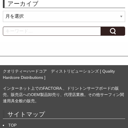
アーカイブ
ア
ー
カ
Search
イ
ブ
クオリティーハードコア ディストリビューションズ [ Quality
Hardcore Distributions ]
インターネット上でのFACTORA.、ドリントンサーフボードの販
売。販売店へのOEM製品卸売り、代理店業務。その他サーフィン関
連用具全般の販売。
サイトマップ
TOP