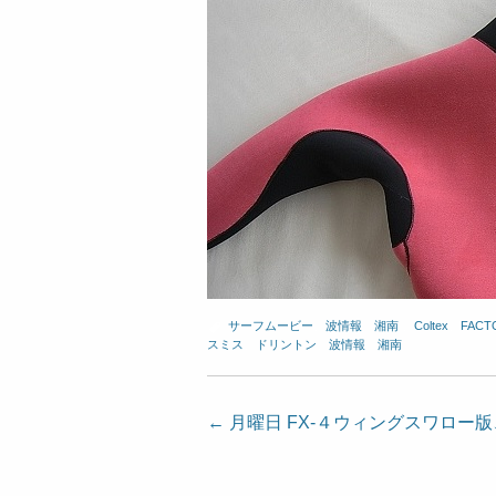
サーフムービー
、
波情報 湘南
、
Coltex
、
FACT
スミス
、
ドリントン
、
波情報 湘南
投
←
月曜日 FX-４ウィングスワロー
稿
ナ