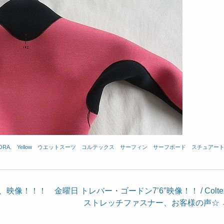
ORA.
、
Yellow
、
ウエットスーツ
、
コルテックス
、
サーフィン
、
サーフボード
、
スチュアー
版、映像！！！
金曜日 トレバー・ゴードン7’6″映像！！ / Coltex
ストレッチファスナー、お客様の声☆