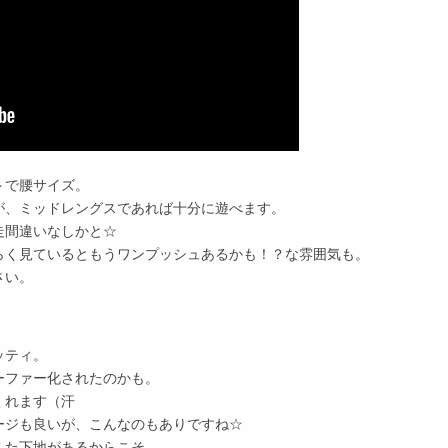
トで腰サイズ。
が、ミッドレングスであれば十分に遊べます。
走間違いなしかと☆
らく見ているともうワンプッシュあるかも！？な雰囲気も。
さい。
ッティ。
ーファー化されたのかも。
くれます（汗
ージも良いが、こんなのもありですね☆
えた下地があるからこそ、