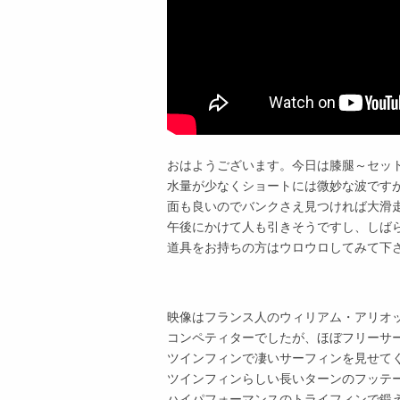
おはようございます。今日は膝腿～セッ
水量が少なくショートには微妙な波です
面も良いのでバンクさえ見つければ大滑
午後にかけて人も引きそうですし、しば
道具をお持ちの方はウロウロしてみて下
映像はフランス人のウィリアム・アリオ
コンペティターでしたが、ほぼフリーサ
ツインフィンで凄いサーフィンを見せて
ツインフィンらしい長いターンのフッテ
ハイパフォーマンスのトライフィンで鍛