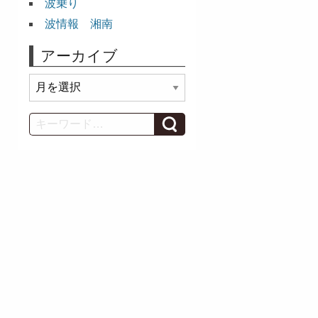
波乗り
波情報 湘南
アーカイブ
ア
ー
カ
Search
イ
ブ