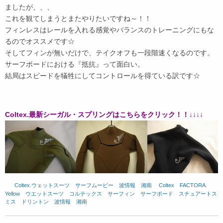
ましたが、、、
これを観てしまうとまたやりたいですね～！！
フィンレスはレールを入れる感覚やバランスのトレーニングにもな
るのでオススメです☆
そしてフィンが無いだけで、テイクオフも一段階速くなるのです。
サーフボードにおける『抵抗』って面白い。
結局はスピードを犠牲にしてコントロールを得ている訳です☆
Coltex.最新シーガル・スプリングはこちらをクリック！！↓↓↓↓
Coltex.ウェットスーツ
、
サーフムービー
、
波情報 湘南
、
Coltex
、
FACTORA.
、
Yellow
、
ウエットスーツ
、
コルテックス
、
サーフィン
、
サーフボード
、
スチュアートス
ミス
、
ドリントン
、
波情報 湘南