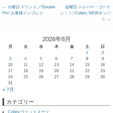
投
←
火曜日 ドリントン”Double
金曜日 トレバー・ゴード
Pin” お客様インプレ☆
ン！！ / Coltex. NEWタッパ
稿
☆
→
ナ
ビ
ゲ
2026年8月
ー
月
火
水
木
金
土
日
シ
1
2
ョ
3
4
5
6
7
8
9
10
11
12
13
14
15
16
ン
17
18
19
20
21
22
23
24
25
26
27
28
29
30
31
« 7月
カテゴリー
Coltex.ウェットスーツ