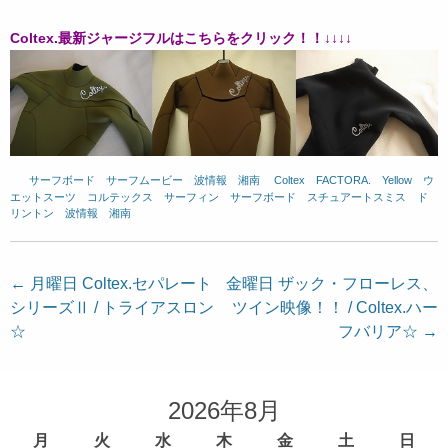
Coltex.最新ジャージフルはこちらをクリック！！↓↓↓↓
サーフボード
、
サーフムービー
、
波情報 湘南
、
Coltex
、
FACTORA.
、
Yellow
、
ウ
エットスーツ
、
コルテックス
、
サーフィン
、
サーフボード
、
スチュアートスミス
、
ド
リントン
、
波情報 湘南
投
←
月曜日 Coltex.セパレート
金曜日 ザック・フローレス、
シリーズⅡ / トライアスロン
ツイン映像！！ / Coltex.ハー
稿
☆
フバリア☆
→
ナ
ビ
ゲ
2026年8月
ー
月
火
水
木
金
土
日