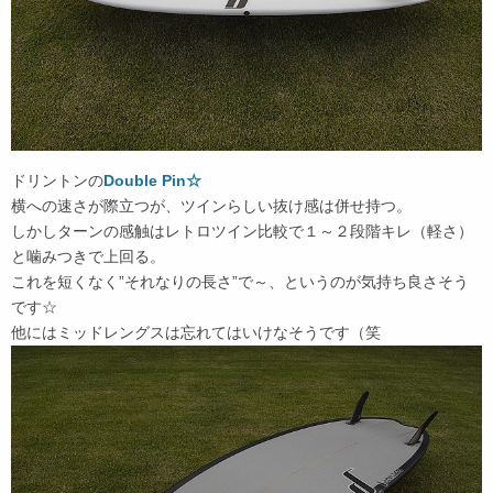
ドリントンの
Double Pin☆
横への速さが際立つが、ツインらしい抜け感は併せ持つ。
しかしターンの感触はレトロツイン比較で１～２段階キレ（軽さ）
と噛みつきで上回る。
これを短くなく”それなりの長さ”で～、というのが気持ち良さそう
です☆
他にはミッドレングスは忘れてはいけなそうです（笑