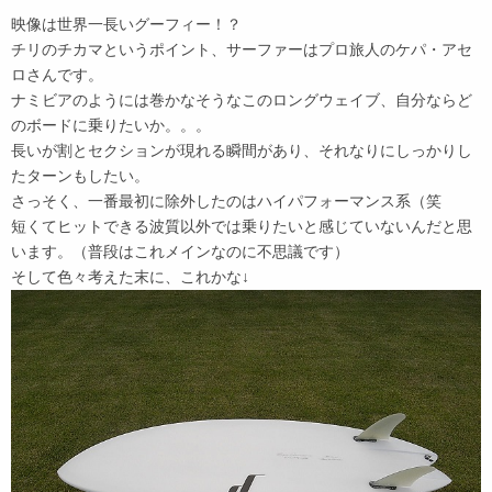
映像は世界一長いグーフィー！？
チリのチカマというポイント、サーファーはプロ旅人のケパ・アセ
ロさんです。
ナミビアのようには巻かなそうなこのロングウェイブ、自分ならど
のボードに乗りたいか。。。
長いが割とセクションが現れる瞬間があり、それなりにしっかりし
たターンもしたい。
さっそく、一番最初に除外したのはハイパフォーマンス系（笑
短くてヒットできる波質以外では乗りたいと感じていないんだと思
います。（普段はこれメインなのに不思議です）
そして色々考えた末に、これかな↓