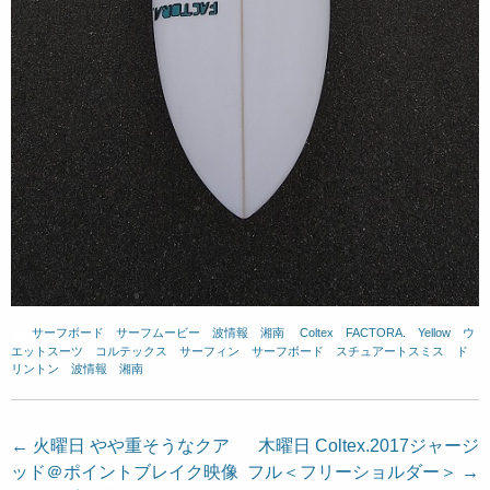
サーフボード
、
サーフムービー
、
波情報 湘南
、
Coltex
、
FACTORA.
、
Yellow
、
ウ
エットスーツ
、
コルテックス
、
サーフィン
、
サーフボード
、
スチュアートスミス
、
ド
リントン
、
波情報 湘南
投
←
火曜日 やや重そうなクア
木曜日 Coltex.2017ジャージ
ッド＠ポイントブレイク映像
フル＜フリーショルダー＞
→
稿