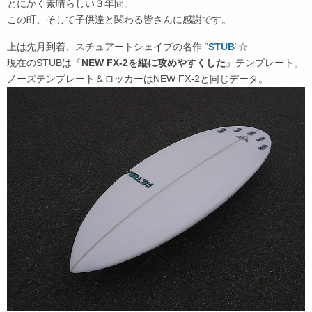
とにかく素晴らしい３年間。
この町、そして子供達と関わる皆さんに感謝です。
上は先月到着、スチュアートシェイプの名作 “
STUB
“☆
現在のSTUBは『
NEW FX-2を縦に攻めやすくした
』テンプレート。
ノーズテンプレート＆ロッカーはNEW FX-2と同じデータ。