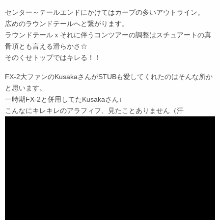
センター～テールエンドにかけてはカーブの多いアウトライン。
広めのラウンドテールへと繋がります。
ラウンドテールｘそれに伴うコンツアーの調整はスチュアートの真
骨頂とも言える滑らかさ☆
そのくせトップではキレる！！
FX-2大ファンのKusakaさんがSTUBも愛してくれたのはそんな所か
と思います。
一時期FX-2と併用してたKusakaさん↓
こんなにキレキレのアラフィフ、見たことありません（汗