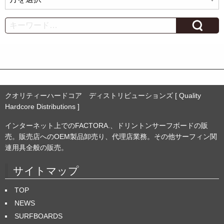
ー
カ
Search
イ
ブ
クオリティーハードコア ディストリビューションズ [ Quality
Hardcore Distributions ]
インターネット上でのFACTORA.、ドリントンサーフボードの販
売。販売店へのOEM製品卸売り、代理店業務。その他サーフィン関
連用具全般の販売。
サイトマップ
TOP
NEWS
SURFBOARDS