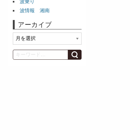
波乗り
波情報 湘南
アーカイブ
ア
ー
カ
Search
イ
ブ