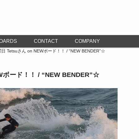
OARDS
CONTACT
COMPANY
日 Tetsuさん on NEWボード！！ / “NEW BENDER”☆
EWボード！！ / “NEW BENDER”☆