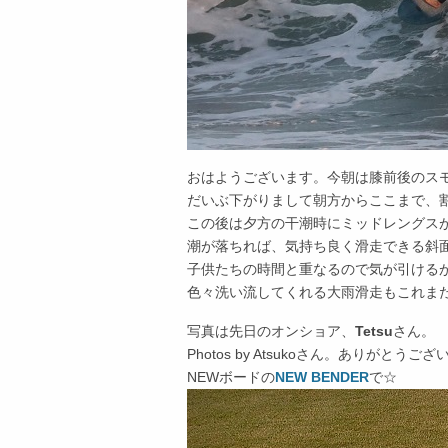
おはようございます。今朝は膝前後のス
だいぶ下がりまして朝方からここまで、
この後は夕方の干潮時にミッドレングス
潮が落ちれば、気持ち良く滑走できる斜
子供たちの時間と重なるので気が引ける
色々洗い流してくれる大雨滑走もこれま
写真は先日のオンショア、
Tetsu
さん。
Photos by Atsukoさん。ありがとうご
NEWボードの
NEW BENDER
で☆