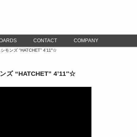
OARDS
CONTACT
COMPANY
シモンズ “HATCHET” 4’11″☆
ズ “HATCHET” 4’11″☆