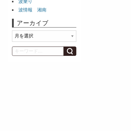
波乗り
波情報 湘南
アーカイブ
ア
ー
カ
Search
イ
ブ