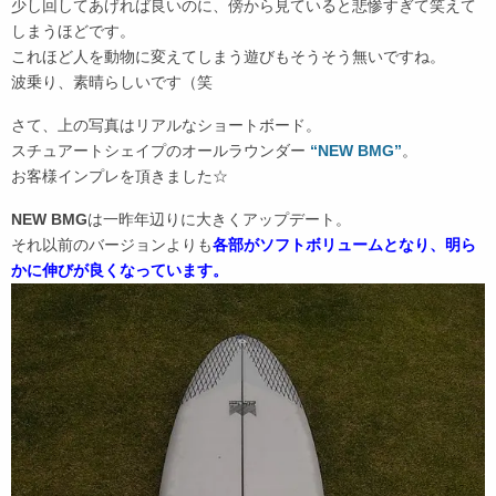
少し回してあげれば良いのに、傍から見ていると悲惨すぎて笑えて
しまうほどです。
これほど人を動物に変えてしまう遊びもそうそう無いですね。
波乗り、素晴らしいです（笑
さて、上の写真はリアルなショートボード。
スチュアートシェイプのオールラウンダー
“NEW BMG”
。
お客様インプレを頂きました☆
NEW BMG
は一昨年辺りに大きくアップデート。
それ以前のバージョンよりも
各部がソフトボリュームとなり、明ら
かに伸びが良くなっています。