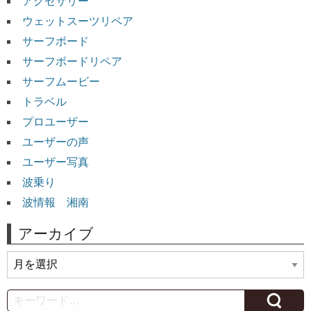
アクセサリー
ウェットスーツリペア
サーフボード
サーフボードリペア
サーフムービー
トラベル
プロユーザー
ユーザーの声
ユーザー写真
波乗り
波情報 湘南
アーカイブ
ア
ー
カ
Search
イ