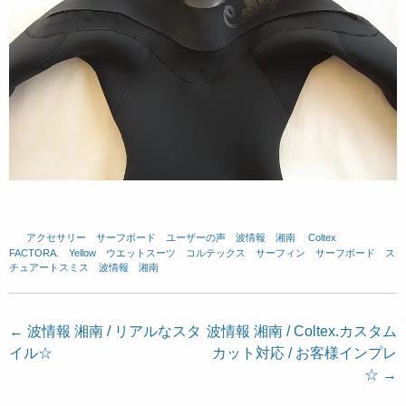
アクセサリー
、
サーフボード
、
ユーザーの声
、
波情報 湘南
、
Coltex
、
FACTORA.
、
Yellow
、
ウエットスーツ
、
コルテックス
、
サーフィン
、
サーフボード
、
ス
チュアートスミス
、
波情報 湘南
投
←
波情報 湘南 / リアルなスタ
波情報 湘南 / Coltex.カスタム
イル☆
カット対応 / お客様インプレ
稿
☆
→
ナ