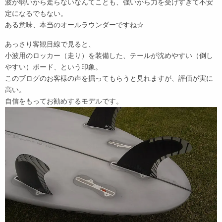
波が弱いから走らないなんてことも、強いから力を受けすぎて不安
定になるでもない。
ある意味、本当のオールラウンダーですね☆
あっさり客観目線で見ると、
小波用のロッカー（走り）を装備した、テールが沈めやすい（倒し
やすい）ボード、という印象。
このブログのお客様の声を掘ってもらうと見れますが、評価が実に
高い。
自信をもってお勧めするモデルです。