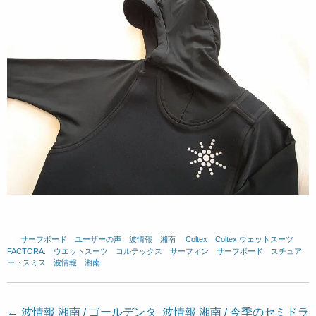
サーフボード
、
ユーザーの声
、
波情報 湘南
、
Coltex
、
Coltex.ウェットスーツ
、
FACTORA.
、
ウエットスーツ
、
コルテックス
、
サーフィン
、
サーフボード
、
スチュア
ートスミス
、
波情報 湘南
投
←
波情報 湘南 / ゴールデンタ
波情報 湘南 / 今季のセミドラ