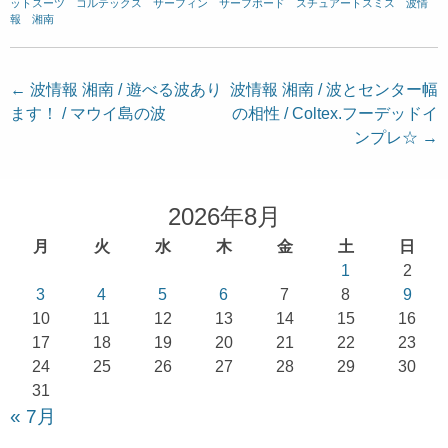
ットスーツ
、
コルテックス
、
サーフィン
、
サーフボード
、
スチュアートスミス
、
波情
報 湘南
投
←
波情報 湘南 / 遊べる波あり
波情報 湘南 / 波とセンター幅
ます！ / マウイ島の波
の相性 / Coltex.フーデッドイ
稿
ンプレ☆
→
ナ
ビ
ゲ
2026年8月
ー
月
火
水
木
金
土
日
シ
1
2
ョ
3
4
5
6
7
8
9
10
11
12
13
14
15
16
ン
17
18
19
20
21
22
23
24
25
26
27
28
29
30
31
« 7月