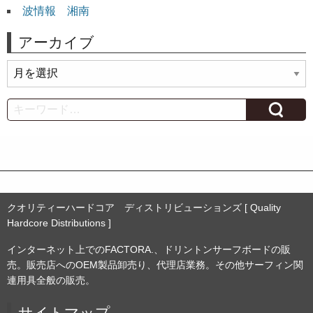
波情報 湘南
アーカイブ
ア
ー
カ
Search
イ
ブ
クオリティーハードコア ディストリビューションズ [ Quality
Hardcore Distributions ]
インターネット上でのFACTORA.、ドリントンサーフボードの販
売。販売店へのOEM製品卸売り、代理店業務。その他サーフィン関
連用具全般の販売。
サイトマップ