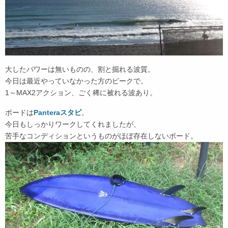
大したパワーは無いものの、割と掘れる波質。
今日は最近やっていなかった方のピークで。
1～MAX2アクション、ごく稀に被れる波あり。
ボードは
Panteraスタビ
。
今日もしっかりワークしてくれましたが、
苦手なコンディションというものがほぼ存在しないボード。