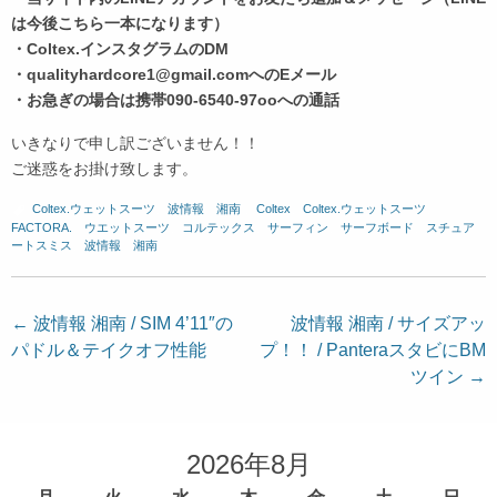
は今後こちら一本になります）
・Coltex.インスタグラムのDM
・qualityhardcore1@gmail.comへのEメール
・お急ぎの場合は携帯090-6540-97ooへの通話
いきなりで申し訳ございません！！
ご迷惑をお掛け致します。
Coltex.ウェットスーツ
、
波情報 湘南
、
Coltex
、
Coltex.ウェットスーツ
、
FACTORA.
、
ウエットスーツ
、
コルテックス
、
サーフィン
、
サーフボード
、
スチュア
ートスミス
、
波情報 湘南
投
←
波情報 湘南 / SIM 4’11″の
波情報 湘南 / サイズアッ
パドル＆テイクオフ性能
プ！！ / PanteraスタビにBM
稿
ツイン
→
ナ
ビ
ゲ
2026年8月
ー