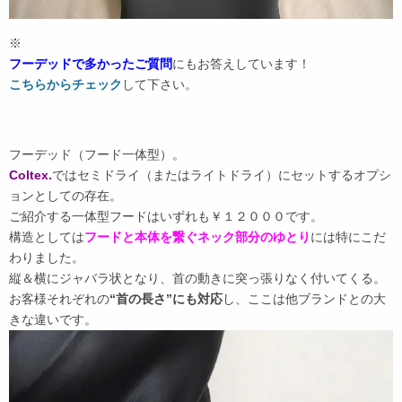
※
フーデッドで多かったご質問
にもお答えしています！
こちらからチェック
して下さい。
フーデッド（フード一体型）。
Coltex.
ではセミドライ（またはライトドライ）にセットするオプシ
ョンとしての存在。
ご紹介する一体型フードはいずれも￥１２０００です。
構造としては
フードと本体を繋ぐネック部分のゆとり
には特にこだ
わりました。
縦＆横にジャバラ状となり、首の動きに突っ張りなく付いてくる。
お客様それぞれの
“首の長さ”にも対応
し、ここは他ブランドとの大
きな違いです。