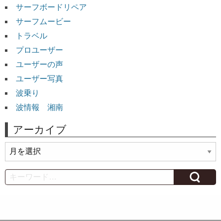
サーフボードリペア
サーフムービー
トラベル
プロユーザー
ユーザーの声
ユーザー写真
波乗り
波情報 湘南
アーカイブ
ア
ー
カ
Search
イ
ブ