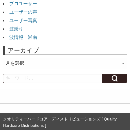
プロユーザー
ユーザーの声
ユーザー写真
波乗り
波情報 湘南
アーカイブ
ア
ー
カ
Search
イ
ブ
クオリティーハードコア ディストリビューションズ [ Quality
Hardcore Distributions ]