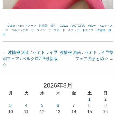
Coltex.ウェットスーツ
、
波情報 湘南
、
Coltex
、
FACTORA.
、
Yellow
、
ウエットス
ーツ
、
コルテックス
、
サーフィン
、
サーフボード
、
スチュアートスミス
、
波情報 湘
南
投
←
波情報 湘南 / セミドライ早
波情報 湘南 / セミドライ早割
割フェア / ベルクロZIP最新版
フェアのまとめ☆
→
稿
☆
ナ
ビ
ゲ
2026年8月
ー
月
火
水
木
金
土
日
シ
1
2
ョ
3
4
5
6
7
8
9
10
11
12
13
14
15
16
ン