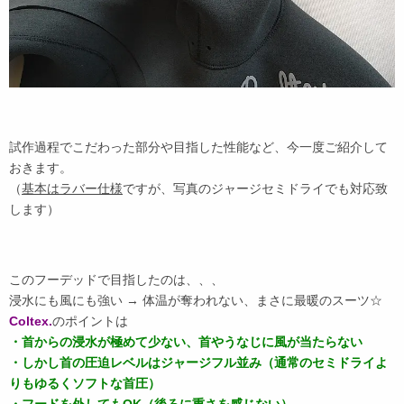
試作過程でこだわった部分や目指した性能など、今一度ご紹介して
おきます。
（
基本はラバー仕様
ですが、写真のジャージセミドライでも対応致
します）
このフーデッドで目指したのは、、、
浸水にも風にも強い → 体温が奪われない、まさに最暖のスーツ☆
Coltex.
のポイントは
・首からの浸水が極めて少ない、首やうなじに風が当たらない
・しかし首の圧迫レベルはジャージフル並み（通常のセミドライよ
りもゆるくソフトな首圧）