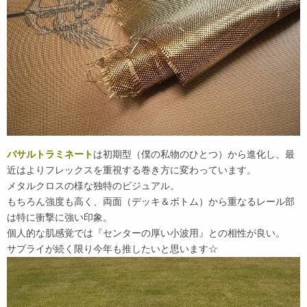
バサルトラミネート
は初期型（僕の私物のひとつ）から進化し、最
近はよりフレックスを重視する巻き方に変わっています。
メタルクロスの様な独特のビジュアル。
もちろん強度も高く、両面（デッキ＆ボトム）から重なるレール部
は特に衝撃に強い印象。
個人的な肌感覚では『センターの厚い小波用』との相性が良い。
サプライが続く限り今年も推したいと思います☆