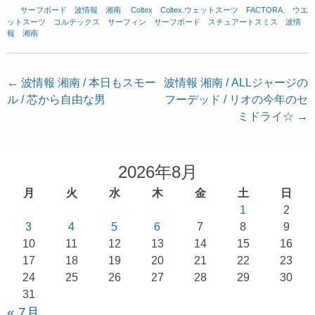
サーフボード
、
波情報 湘南
、
Coltex
、
Coltex.ウェットスーツ
、
FACTORA.
、
ウエ
ットスーツ
、
コルテックス
、
サーフィン
、
サーフボード
、
スチュアートスミス
、
波情
報 湘南
投
←
波情報 湘南 / 本日もスモー
波情報 湘南 / ALLジャージの
ル / 芯から自由な男
フーデッド / リオの今年のセ
稿
ミドライ☆
→
ナ
ビ
ゲ
2026年8月
ー
月
火
水
木
金
土
日
シ
1
2
ョ
3
4
5
6
7
8
9
10
11
12
13
14
15
16
ン
17
18
19
20
21
22
23
24
25
26
27
28
29
30
31
« 7月