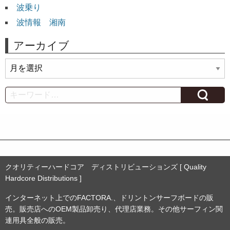
波乗り
波情報 湘南
アーカイブ
ア
ー
カ
Search
イ
ブ
クオリティーハードコア ディストリビューションズ [ Quality
Hardcore Distributions ]
インターネット上でのFACTORA.、ドリントンサーフボードの販
売。販売店へのOEM製品卸売り、代理店業務。その他サーフィン関
連用具全般の販売。