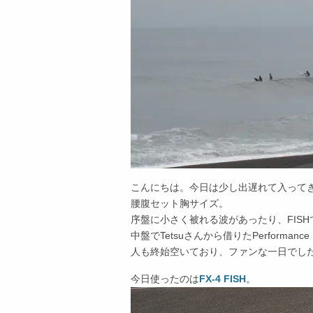
こんにちは。今日は少し出遅れて入って
腰腹セット胸サイズ。
序盤に小さく被れる波があったり、FIS
中盤でTetsuさんから借りたPerforma
人も終始空いており、ファンな一日でし
今日使ったのは
FX-4 FISH
。