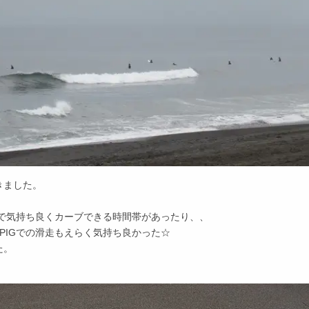
きました。
Hで気持ち良くカーブできる時間帯があったり、、
nce PIGでの滑走もえらく気持ち良かった☆
た。