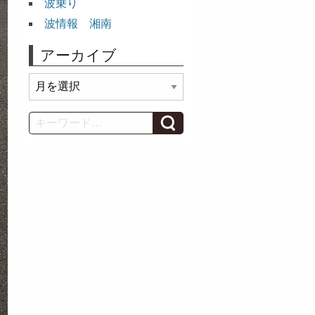
波乗り
波情報 湘南
アーカイブ
ア
ー
カ
Search
イ
ブ