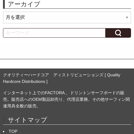
アーカイブ
ア
ー
カ
Search
イ
ブ
クオリティーハードコア ディストリビューションズ [ Quality
Hardcore Distributions ]
インターネット上でのFACTORA.、ドリントンサーフボードの販
売。販売店へのOEM製品卸売り、代理店業務。その他サーフィン関
連用具全般の販売。
サイトマップ
TOP