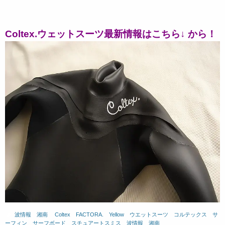
Coltex.ウェットスーツ最新情報はこちら↓ から！
波情報 湘南
、
Coltex
、
FACTORA.
、
Yellow
、
ウエットスーツ
、
コルテックス
、
サ
ーフィン
、
サーフボード
、
スチュアートスミス
、
波情報 湘南