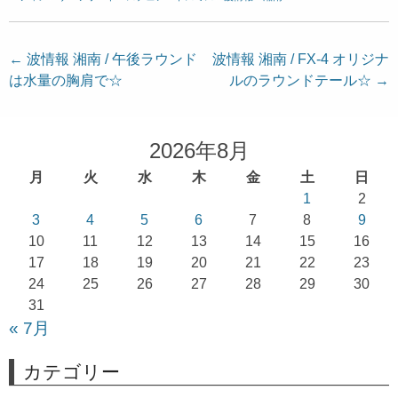
投
←
波情報 湘南 / 午後ラウンド
波情報 湘南 / FX-4 オリジナ
は水量の胸肩で☆
ルのラウンドテール☆
→
稿
ナ
ビ
2026年8月
ゲ
月
火
水
木
金
土
日
ー
1
2
シ
3
4
5
6
7
8
9
ョ
10
11
12
13
14
15
16
17
18
19
20
21
22
23
ン
24
25
26
27
28
29
30
31
« 7月
カテゴリー