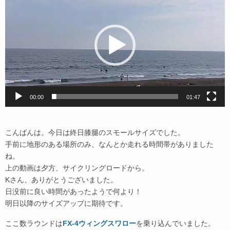
画
プ
レ
ー
ヤ
ー
00:00
01:47
こんばんは。今日は終日膝腿のスモールサイズでした。
手前に地形のある場所のみ、なんとか走れる時間帯がありました
ね。
上の動画は夕方、サイクリングロードから。
Kさん、ありがとうございました。
日没前に良い時間があったようで何より！
明日以降のサイズアップに期待です。
ここ数ラウンドは
FX-4ウィングスワロー
を乗り込んでいました。