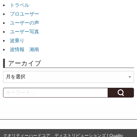
トラベル
プロユーザー
ユーザーの声
ユーザー写真
波乗り
波情報 湘南
アーカイブ
ア
ー
カ
Search
イ
ブ
クオリティーハードコア ディストリビューションズ [ Quality