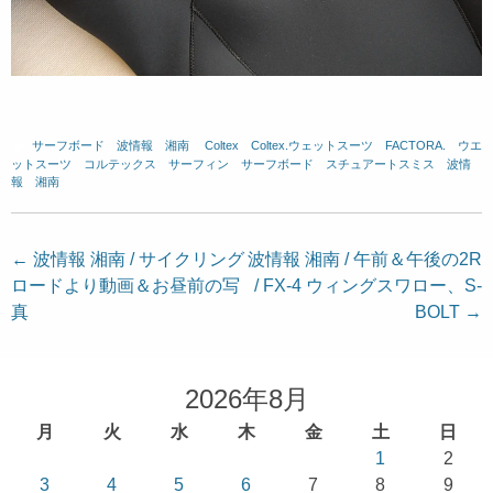
サーフボード
、
波情報 湘南
、
Coltex
、
Coltex.ウェットスーツ
、
FACTORA.
、
ウエ
ットスーツ
、
コルテックス
、
サーフィン
、
サーフボード
、
スチュアートスミス
、
波情
報 湘南
投
←
波情報 湘南 / サイクリング
波情報 湘南 / 午前＆午後の2R
ロードより動画＆お昼前の写
/ FX-4 ウィングスワロー、S-
稿
真
BOLT
→
ナ
ビ
ゲ
2026年8月
ー
月
火
水
木
金
土
日
シ
1
2
ョ
3
4
5
6
7
8
9