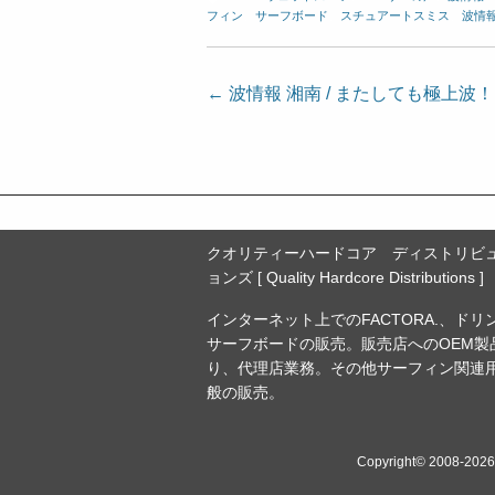
フィン
、
サーフボード
、
スチュアートスミス
、
波情
投
←
波情報 湘南 / またしても極上波
稿
ナ
ビ
ゲ
ー
クオリティーハードコア ディストリビ
ョンズ [ Quality Hardcore Distributions ]
シ
ョ
インターネット上でのFACTORA.、ドリ
サーフボードの販売。販売店へのOEM製
ン
り、代理店業務。その他サーフィン関連
般の販売。
Copyright© 2008-20