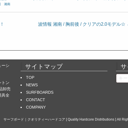
報 湘南
！！
波情報 湘南 / 胸前後 / クリアの2.0モデル☆
ューシ
サイトマップ
サ
Searc
TOP
ントン
NEWS
品卸売
SURFBOARDS
用具全
CONTACT
COMPANY
26
サーフボード｜クオリティーハードコア [ Quality Hardcore Distributions ]
All Rig