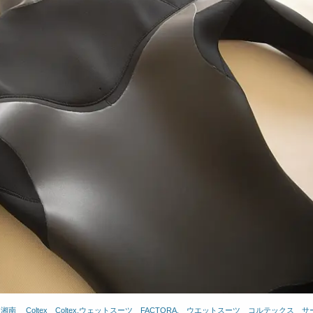
 湘南
、
Coltex
、
Coltex.ウェットスーツ
、
FACTORA.
、
ウエットスーツ
、
コルテックス
、
サ