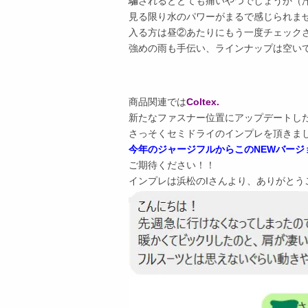
騙されるととても痛いやつでしょうか（
見る限り水のパワーがまるで感じられま
入る方は昼②あたりにもう一度チェック
強めの雨も手伝い、ラインナップは空い
商品関連では
Coltex.
新たなファスナー位置にアップデートし
さっそくセミドライのインプレを頂きま
今年のジャージフルからこのNEWバージ
ご期待ください！！
インプレは浜松のIさんより、ありがとう