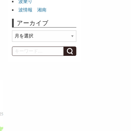
波乗り
波情報 湘南
アーカイブ
ア
ー
カ
Search
イ
ブ