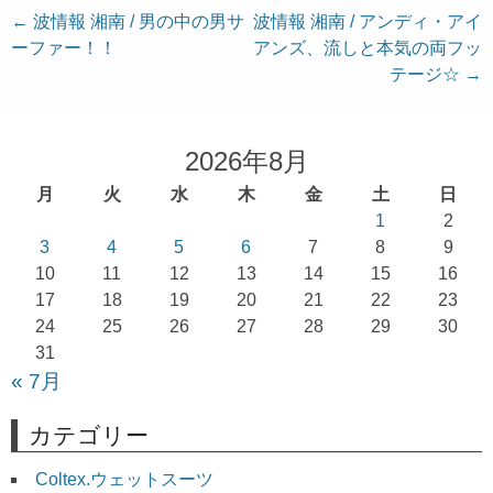
投
←
波情報 湘南 / 男の中の男サ
波情報 湘南 / アンディ・アイ
ーファー！！
アンズ、流しと本気の両フッ
稿
テージ☆
→
ナ
ビ
ゲ
2026年8月
ー
月
火
水
木
金
土
日
シ
1
2
ョ
3
4
5
6
7
8
9
10
11
12
13
14
15
16
ン
17
18
19
20
21
22
23
24
25
26
27
28
29
30
31
« 7月
カテゴリー
Coltex.ウェットスーツ