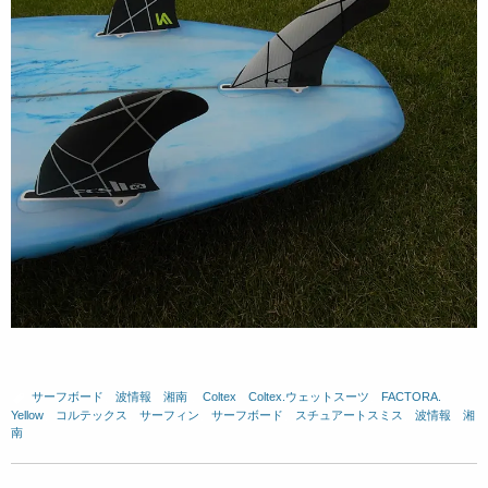
サーフボード
、
波情報 湘南
、
Coltex
、
Coltex.ウェットスーツ
、
FACTORA.
、
Yellow
、
コルテックス
、
サーフィン
、
サーフボード
、
スチュアートスミス
、
波情報 湘
南