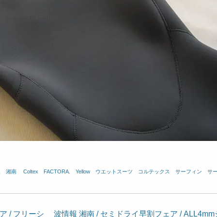
報 湘南
、
Coltex
、
FACTORA.
、
Yellow
、
ウエットスーツ
、
コルテックス
、
サーフィン
、
サ
ア / フリーシ
波情報 湘南 / セミドライ早割フェア / ALL4mm