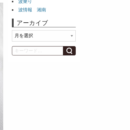
波乗り
波情報 湘南
アーカイブ
ア
ー
カ
Search
イ
ブ