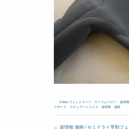
Coltex.ウェットスーツ
、
サーフムービー
、
波情
フボード
、
スチュアートスミス
、
波情報 湘南
投
←
波情報 湘南 / セミドライ早割フェ