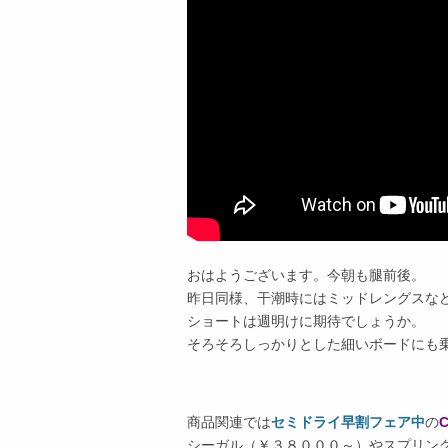
おはようございます。今朝も腿前後。
昨日同様、干潮時にはミッドレングスな
ショートは週明けに期待でしょうか。
そろそろしっかりとした細いボードにも
商品関連では
セミドライ早割フェア中
の
C
シーガル（￥３８０００～）やスプリン