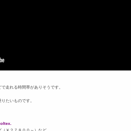
どで走れる時間帯がありそうです。
乗りたいものです。
oltex.
グ（￥２７８００～）など。