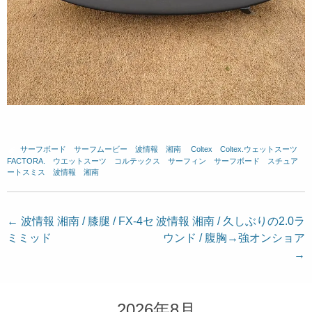
サーフボード
、
サーフムービー
、
波情報 湘南
、
Coltex
、
Coltex.ウェットスーツ
、
FACTORA.
、
ウエットスーツ
、
コルテックス
、
サーフィン
、
サーフボード
、
スチュア
ートスミス
、
波情報 湘南
投
←
波情報 湘南 / 膝腿 / FX-4セ
波情報 湘南 / 久しぶりの2.0ラ
ミミッド
ウンド / 腹胸→強オンショア
稿
→
ナ
ビ
ゲ
2026年8月