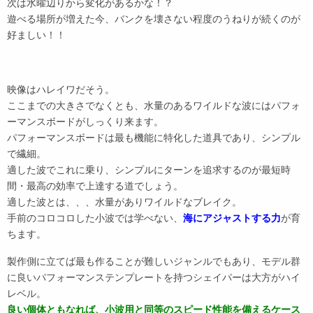
次は水曜辺りから変化があるかな！？
遊べる場所が増えた今、バンクを壊さない程度のうねりが続くのが
好ましい！！
映像はハレイワだそう。
ここまでの大きさでなくとも、水量のあるワイルドな波にはパフォ
ーマンスボードがしっくり来ます。
パフォーマンスボードは最も機能に特化した道具であり、シンプル
で繊細。
適した波でこれに乗り、シンプルにターンを追求するのが最短時
間・最高の効率で上達する道でしょう。
適した波とは、、、水量がありワイルドなブレイク。
手前のコロコロした小波では学べない、
海にアジャストする力
が育
ちます。
製作側に立てば最も作ることが難しいジャンルでもあり、モデル群
に良いパフォーマンステンプレートを持つシェイパーは大方がハイ
レベル。
良い個体ともなれば、小波用と同等のスピード性能を備えるケース