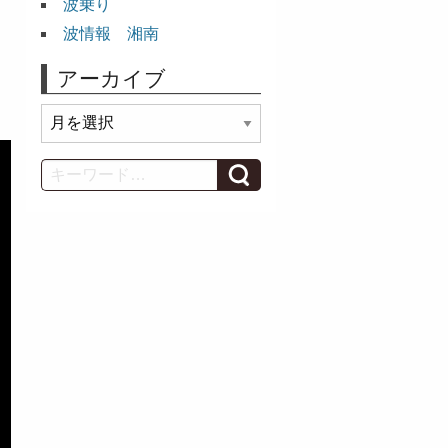
波乗り
波情報 湘南
アーカイブ
ア
ー
カ
Search
イ
ブ