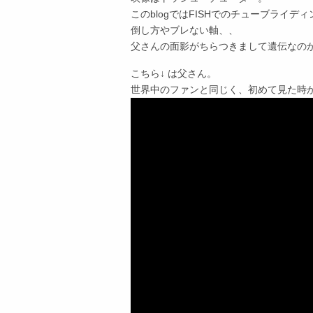
このblogではFISHでのチューブライ
倒し方やブレない軸、、
父さんの面影がちらつきまして遺伝なの
こちら↓ は父さん。
世界中のファンと同じく、初めて見た時