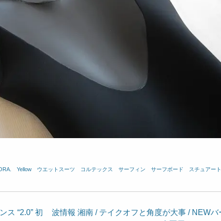
ORA.
、
Yellow
、
ウエットスーツ
、
コルテックス
、
サーフィン
、
サーフボード
、
スチュアー
 “2.0” 初
波情報 湘南 / テイクオフと角度が大事 / NEWバ