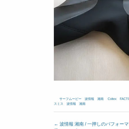
サーフムービー
、
波情報 湘南
、
Coltex
、
FACT
スミス
、
波情報 湘南
投
←
波情報 湘南 / 一押しのパフォーマンス