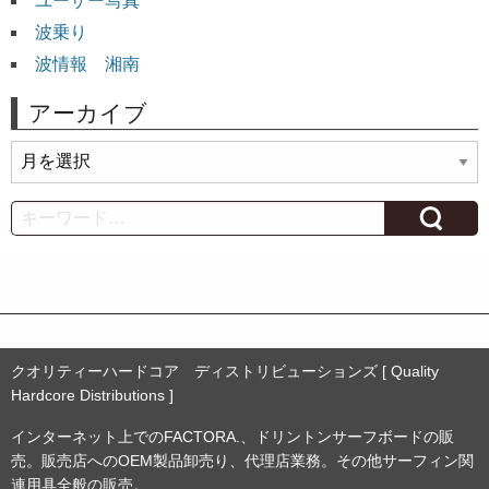
ユーザー写真
波乗り
波情報 湘南
アーカイブ
ア
ー
カ
Search
イ
ブ
クオリティーハードコア ディストリビューションズ [ Quality
Hardcore Distributions ]
インターネット上でのFACTORA.、ドリントンサーフボードの販
売。販売店へのOEM製品卸売り、代理店業務。その他サーフィン関
連用具全般の販売。