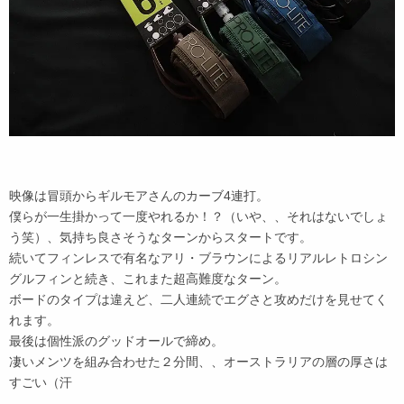
映像は冒頭からギルモアさんのカーブ4連打。
僕らが一生掛かって一度やれるか！？（いや、、それはないでしょ
う笑）、気持ち良さそうなターンからスタートです。
続いてフィンレスで有名なアリ・ブラウンによるリアルレトロシン
グルフィンと続き、これまた超高難度なターン。
ボードのタイプは違えど、二人連続でエグさと攻めだけを見せてく
れます。
最後は個性派のグッドオールで締め。
凄いメンツを組み合わせた２分間、、オーストラリアの層の厚さは
すごい（汗