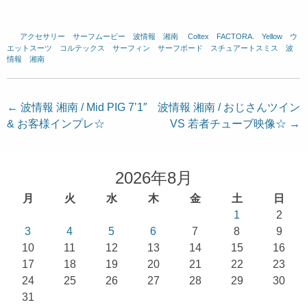
アクセサリー
、
サーフムービー
、
波情報 湘南
、
Coltex
、
FACTORA.
、
Yellow
、
ウ
エットスーツ
、
コルテックス
、
サーフィン
、
サーフボード
、
スチュアートスミス
、
波
情報 湘南
投
←
波情報 湘南 / Mid PIG 7’1″
波情報 湘南 / おじさんツイン
& お客様インプレ☆
VS 若者チューブ映像☆
→
稿
ナ
ビ
2026年8月
ゲ
月
火
水
木
金
土
日
ー
1
2
シ
3
4
5
6
7
8
9
ョ
10
11
12
13
14
15
16
17
18
19
20
21
22
23
ン
24
25
26
27
28
29
30
31